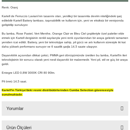
Şömine Aksesuarları
Renk: Oranj
Kartell de Ferruccio Laviani'nin tasarımı olan, yenilikçi bir tasarımla devrim niteliğindeki şarj
Sütun&Kaide
edilebilir Kartell Battery lambası, taşınabilirlik ve kullanım için, yeni ve eksiksiz bir versiyonda
geliştirilip sunuluyor.
Vazo
Bu lamba, Rose Pastel, Vert Menthe, Orange Clair ve Bleu Ciel çeşitleriyle özel paletler elde
etmek için Kartell dergisinin renkli sayılarıyla yeni renk oyunlarından bir araya gelerek tamamen
yeniden icat edildi. Battery, yeni bir teknolojiye sahip, pil gücü ve artı kullanım süresiyle iki kat
daha yüksek performans sunuyor ve 6 saatlik şarjla 14,5 saate ulaşıyor.
Dayanıklılık açısından dikkat çekici, PMMA geri dönüşümünde üretilen bu lamba, Kartell'in ileri
teknolojisinin bir sonucu olarak yeni nesil dayanıklı bir malzemedir. Yeni pil, stil ve güç bir araya
geldi.
Entegre LED 0,8W 3000K CRI 80 90lm.
Pil ömrü 14,5 saat.
Kartell'in Türkiye'deki resmi distribütörlerinden Cumba Selection güvencesiyle
sunulmaktadır.
Yorumlar
Ürün Ölçüleri