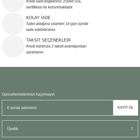
Kredi kartı bilgileriniz 256bit SSL
Ürün açıklamasında eksik bilgiler bulunuyor.
sertifikası ile korunmaktadır.
Ürün bilgilerinde hatalar bulunuyor.
KOLAY İADE
Ürün fiyatı diğer sitelerden daha pahalı.
Satın aldığınız ürünleri 14 gün içinde
Bu ürüne benzer farklı alternatifler olmalı.
iade edebilirsiniz.
TAKSİT SEÇENEKLERİ
Kredi kartınıza 2 taksit avantajından
yararlanın.
Gönder
Güncellemelerimizi Kaçırmayın
KAYIT OL
Üyelik