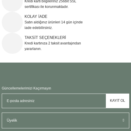
Kredi kartı bilgileriniz 256bit SSL
Ürün açıklamasında eksik bilgiler bulunuyor.
sertifikası ile korunmaktadır.
Ürün bilgilerinde hatalar bulunuyor.
KOLAY İADE
Ürün fiyatı diğer sitelerden daha pahalı.
Satın aldığınız ürünleri 14 gün içinde
Bu ürüne benzer farklı alternatifler olmalı.
iade edebilirsiniz.
TAKSİT SEÇENEKLERİ
Kredi kartınıza 2 taksit avantajından
yararlanın.
Gönder
Güncellemelerimizi Kaçırmayın
KAYIT OL
Üyelik