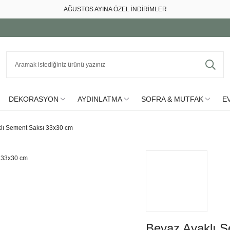
AĞUSTOS AYINA ÖZEL İNDİRİMLER
DEKORASYON
AYDINLATMA
SOFRA & MUTFAK
EV
lı Sement Saksı 33x30 cm
Beyaz Ayaklı 