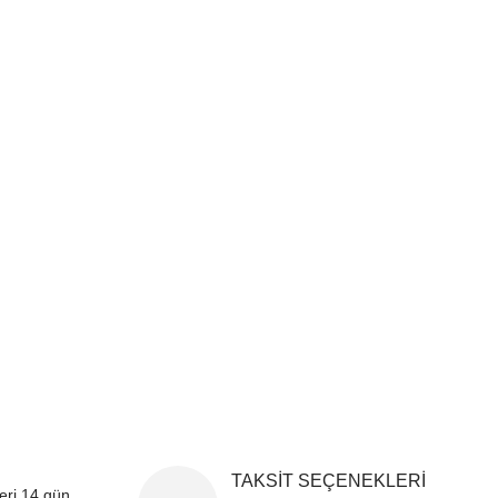
i formunu kullanarak tarafımıza iletebilirsiniz.
!
TAKSİT SEÇENEKLERİ
leri 14 gün