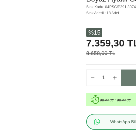
Stok Kodu: 04PSG/P291.307
Stok Adedi : 18 Adet
%15
7.359,30 T
8.658,00 TL
gg.aa.yy - gg.aa.yy
WhatsApp Bilg