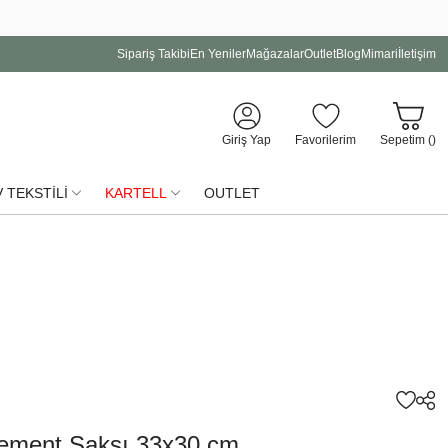
Sipariş Takibi
En Yeniler
Mağazalar
Outlet
Blog
Mimari
İletişim
Giriş Yap
Favorilerim
Sepetim (
)
 TEKSTİLİ
KARTELL
OUTLET
Sement Saksı 33x30 cm