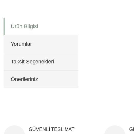
Bu ürünün fiyat bilgisi, re
Ürün Bilgisi
Görüş ve önerileriniz için 
Ürün resmi kalitesiz, b
Yorumlar
Ürün açıklamasında eksi
Ürün bilgilerinde hatala
Taksit Seçenekleri
Ürün fiyatı diğer sitele
Bu ürüne benzer farklı al
Önerileriniz
GÜVENLİ TESLİMAT
G