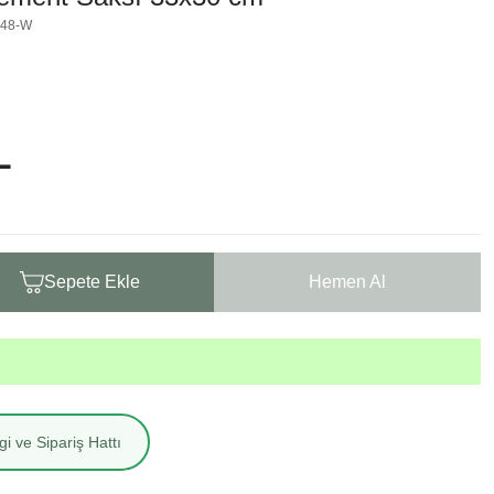
448-W
L
Sepete Ekle
Hemen Al
i ve Sipariş Hattı