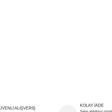
sim, ürün açıklamalarında ve diğer konularda yetersiz gördüğünüz noktaları öner
teşekkür ederiz.
Bu ürüne ilk yorumu siz yapın
ozuk veya görüntülenemiyor.
Yorum Yaz
k bilgiler bulunuyor.
r bulunuyor.
rden daha pahalı.
ternatifler olmalı.
Gönder
KOLAY İADE
ÜVENLİ ALIŞVERİŞ
Satın aldığınız ürün