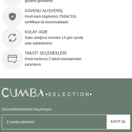
güvenli gönderim.
Ürün resmi kalitesiz, bozuk veya görüntülenemiyor.
GÜVENLİ ALIŞVERİŞ
Kredi kartı bilgileriniz 256bit SSL
Ürün açıklamasında eksik bilgiler bulunuyor.
sertifikası ile korunmaktadır.
Ürün bilgilerinde hatalar bulunuyor.
KOLAY İADE
Ürün fiyatı diğer sitelerden daha pahalı.
Satın aldığınız ürünleri 14 gün içinde
Bu ürüne benzer farklı alternatifler olmalı.
iade edebilirsiniz.
TAKSİT SEÇENEKLERİ
Kredi kartınıza 2 taksit avantajından
yararlanın.
Gönder
Güncellemelerimizi Kaçırmayın
KAYIT OL