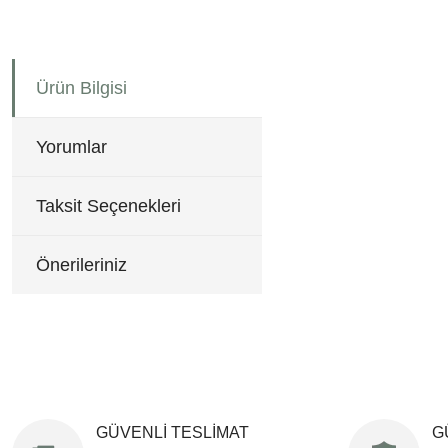
Bu ürünün fiyat bilgisi, re
Ürün Bilgisi
Görüş ve önerileriniz için 
Ürün resmi kalitesiz, b
Yorumlar
Ürün açıklamasında eksi
Ürün bilgilerinde hatala
Taksit Seçenekleri
Ürün fiyatı diğer sitele
Bu ürüne benzer farklı al
Önerileriniz
GÜVENLİ TESLİMAT
G