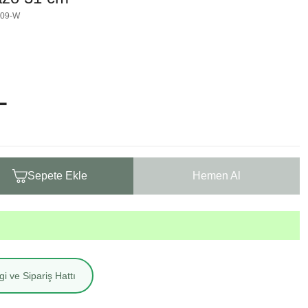
509-W
L
Sepete Ekle
Hemen Al
i ve Sipariş Hattı