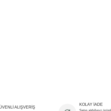
sim, ürün açıklamalarında ve diğer konularda yetersiz gördüğünüz noktaları öner
teşekkür ederiz.
Bu ürüne ilk yorumu siz yapın
ozuk veya görüntülenemiyor.
Yorum Yaz
k bilgiler bulunuyor.
r bulunuyor.
rden daha pahalı.
ternatifler olmalı.
Gönder
KOLAY İADE
ÜVENLİ ALIŞVERİŞ
Satın aldığınız ürün