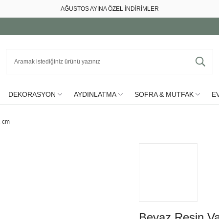
AĞUSTOS AYINA ÖZEL İNDİRİMLER
DEKORASYON
AYDINLATMA
SOFRA & MUTFAK
EV
1 cm
Beyaz Resin V