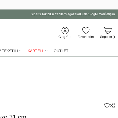
Sipariş Takibi
En Yeniler
Mağazalar
Outlet
Blog
Mimari
İletişim
Giriş Yap
Favorilerim
Sepetim (
)
 TEKSTİLİ
KARTELL
OUTLET
azo 31 cm