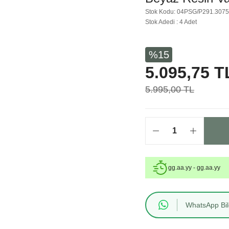
Stok Kodu: 04PSG/P291.307
Stok Adedi : 4 Adet
%15
5.095,75 T
5.995,00 TL
gg.aa.yy - gg.aa.yy
WhatsApp Bilg