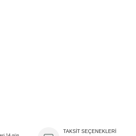
i formunu kullanarak tarafımıza iletebilirsiniz.
!
TAKSİT SEÇENEKLERİ
leri 14 gün