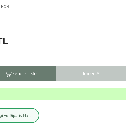
BIRCH
TL
Sepete Ekle
Hemen Al
i ve Sipariş Hattı