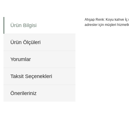
Ahşap Renk: Koyu kahve İç me
Ürün Bilgisi
adresler için müşteri hizmetle
40x41x82 cm
Bu ürünün fiyat bilgisi, re
Görüş ve önerileriniz için 
Ürün Ölçüleri
Ürün resmi kalitesiz, b
Ürün açıklamasında eksi
Yorumlar
Ürün bilgilerinde hatala
Ürün fiyatı diğer sitele
Taksit Seçenekleri
Bu ürüne benzer farklı al
Önerileriniz