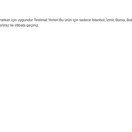
kan için uygundur Teslimat Yerleri:Bu ürün için sadece İstanbul, İzmir, Bursa, Balı
rimiz ile irtibata geçiniz.
sim, ürün açıklamalarında ve diğer konularda yetersiz gördüğünüz noktaları öner
teşekkür ederiz.
Bu ürüne ilk yorumu siz yapın
ozuk veya görüntülenemiyor.
Yorum Yaz
k bilgiler bulunuyor.
r bulunuyor.
rden daha pahalı.
ternatifler olmalı.
Gönder