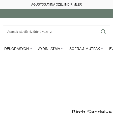
AĞUSTOS AYINA ÖZEL İNDİRİMLER
DEKORASYON
AYDINLATMA
SOFRA & MUTFAK
EV
Birch Sandalye