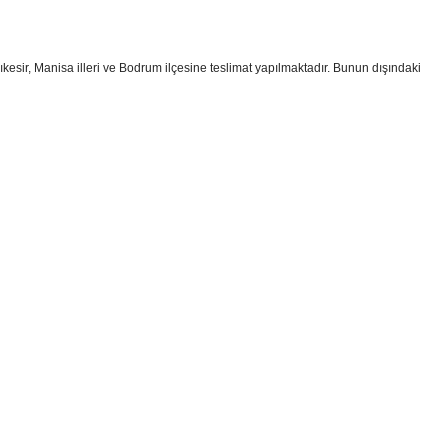
kesir, Manisa illeri ve Bodrum ilçesine teslimat yapılmaktadır. Bunun dışındaki
i formunu kullanarak tarafımıza iletebilirsiniz.
!