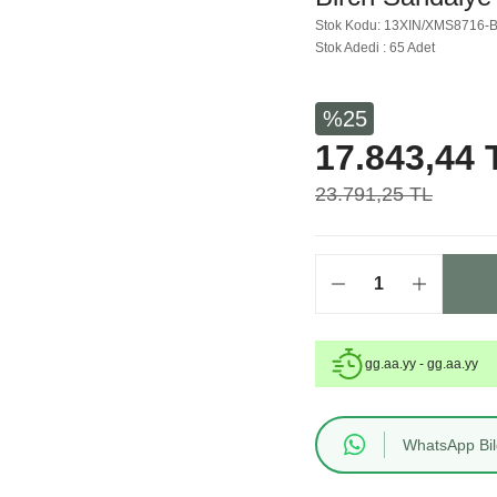
Stok Kodu: 13XIN/XMS8716-
Stok Adedi : 65 Adet
%25
17.843,44 
23.791,25 TL
gg.aa.yy - gg.aa.yy
WhatsApp Bilg