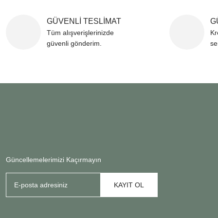
GÜVENLİ TESLİMAT
G
Tüm alışverişlerinizde
Kr
güvenli gönderim.
se
Güncellemelerimizi Kaçırmayın
KAYIT OL