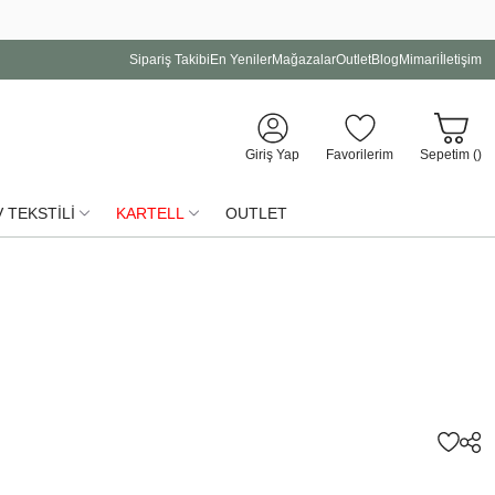
Sipariş Takibi
En Yeniler
Mağazalar
Outlet
Blog
Mimari
İletişim
Giriş Yap
Favorilerim
Sepetim (
)
 TEKSTİLİ
KARTELL
OUTLET