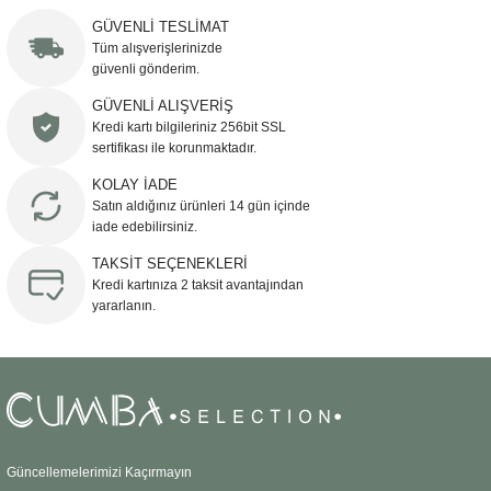
yetersiz gördüğünüz noktaları öneri formunu kullanarak tarafımıza
iletebilirsiniz.
GÜVENLİ TESLİMAT
Görüş ve önerileriniz için teşekkür ederiz.
Tüm alışverişlerinizde
güvenli gönderim.
Ürün resmi kalitesiz, bozuk veya görüntülenemiyor.
GÜVENLİ ALIŞVERİŞ
Kredi kartı bilgileriniz 256bit SSL
Ürün açıklamasında eksik bilgiler bulunuyor.
sertifikası ile korunmaktadır.
Ürün bilgilerinde hatalar bulunuyor.
KOLAY İADE
Ürün fiyatı diğer sitelerden daha pahalı.
Satın aldığınız ürünleri 14 gün içinde
Bu ürüne benzer farklı alternatifler olmalı.
iade edebilirsiniz.
TAKSİT SEÇENEKLERİ
Kredi kartınıza 2 taksit avantajından
yararlanın.
Gönder
Güncellemelerimizi Kaçırmayın