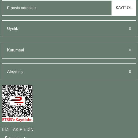
KAYIT OL
Üyelik
Kurumsal
Alışveriş
BİZİ TAKİP EDİN