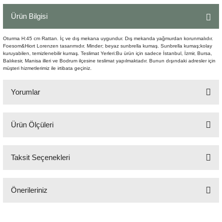
Şömine Aksesuarları
Ürün Bilgisi
Sütun&Kaide
Oturma H:45 cm Rattan. İç ve dış mekana uygundur. Dış mekanda yağmurdan korunmalıdır.
Foesom&Hiort Lorenzen tasarımıdır. Minder; beyaz sunbrella kumaş. Sunbrella kumaş;kolay
kuruyabilen, temizlenebilir kumaş. Teslimat Yerleri:Bu ürün için sadece İstanbul, İzmir, Bursa,
Vazo
Balıkesir, Manisa illeri ve Bodrum ilçesine teslimat yapılmaktadır. Bunun dışındaki adresler için
müşteri hizmetlerimiz ile irtibata geçiniz.
Yorumlar
Ürün Ölçüleri
Bu ürüne ilk yorumu siz yapın!
54x58 cm H:75,5 cm
Taksit Seçenekleri
Yorum Yaz
Önerileriniz
Bu ürünün fiyat bilgisi, resim, ürün açıklamalarında ve diğer konularda