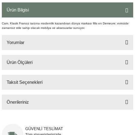
Şömine Aksesuarları
Ürün Bilgisi
Sütun&Kaide
Cam. Klasik Fransız tarzına modernlik kazandıran dünya markası Mis en Demeure; evinizde
zamansız stile sahip olacak mobilya ve aksesuarlar sunuyor.
Vazo
Yorumlar
Ürün Ölçüleri
Bu ürüne ilk yorumu siz yapın!
Q:10 cm H:20 cm
Taksit Seçenekleri
Yorum Yaz
Önerileriniz
Bu ürünün fiyat bilgisi, resim, ürün açıklamalarında ve diğer konularda
yetersiz gördüğünüz noktaları öneri formunu kullanarak tarafımıza
iletebilirsiniz.
GÜVENLİ TESLİMAT
Görüş ve önerileriniz için teşekkür ederiz.
Tüm alışverişlerinizde