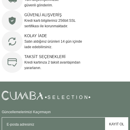
güvenli gönderim.
Ürün resmi kalitesiz, bozuk veya görüntülenemiyor.
GÜVENLİ ALIŞVERİŞ
Kredi kartı bilgileriniz 256bit SSL
Ürün açıklamasında eksik bilgiler bulunuyor.
sertifikası ile korunmaktadır.
Ürün bilgilerinde hatalar bulunuyor.
KOLAY İADE
Ürün fiyatı diğer sitelerden daha pahalı.
Satın aldığınız ürünleri 14 gün içinde
Bu ürüne benzer farklı alternatifler olmalı.
iade edebilirsiniz.
TAKSİT SEÇENEKLERİ
Kredi kartınıza 2 taksit avantajından
yararlanın.
Gönder
Güncellemelerimizi Kaçırmayın
KAYIT OL