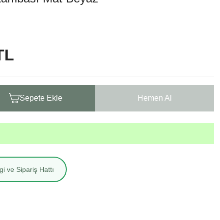
TL
Sepete Ekle
Hemen Al
i ve Sipariş Hattı