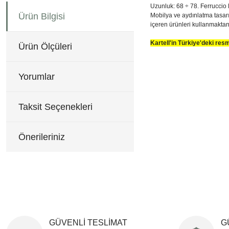
Uzunluk: 68 ÷ 78. Ferruccio 
Ürün Bilgisi
Mobilya ve aydınlatma tasarım
içeren ürünleri kullanmaktan
Kartell'in Türkiye'deki re
Ürün Ölçüleri
Q:37 cm H:68 cm
Bu ürünün fiyat bilgisi, re
Görüş ve önerileriniz için 
Yorumlar
Ürün resmi kalitesiz, b
Ürün açıklamasında eksi
Taksit Seçenekleri
Ürün bilgilerinde hatala
Ürün fiyatı diğer sitele
Önerileriniz
Bu ürüne benzer farklı al
GÜVENLİ TESLİMAT
G