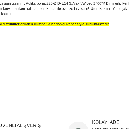
Laviani tasarımı. Polikarbonat.220-240- E14 3xMax 5W Led 2700°K Dimmerli. Renkli ve 
larıyla bir ikon haline gelen Kartell ile evinize tarz katın!. Ürün Bakımı ; Yumuşak n
 kaçının.
smi distribütörlerinden Cumba Selection güvencesiyle sunulmaktadır.
sim, ürün açıklamalarında ve diğer konularda yetersiz gördüğünüz noktaları öner
teşekkür ederiz.
Bu ürüne ilk yorumu siz yapın
ozuk veya görüntülenemiyor.
Yorum Yaz
k bilgiler bulunuyor.
r bulunuyor.
rden daha pahalı.
ternatifler olmalı.
Gönder
KOLAY İADE
ÜVENLİ ALIŞVERİŞ