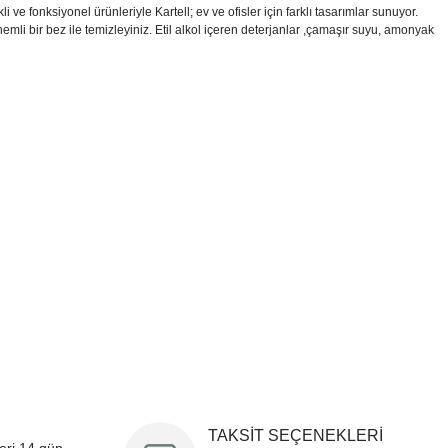
fonksiyonel ürünleriyle Kartell; ev ve ofisler için farklı tasarımlar sunuyor.
emli bir bez ile temizleyiniz. Etil alkol içeren deterjanlar ,çamaşır suyu, amonyak
i formunu kullanarak tarafımıza iletebilirsiniz.
!
TAKSİT SEÇENEKLERİ