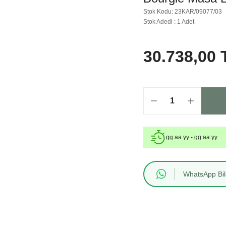
Stok Kodu: 23KAR/09077/03
Stok Adedi : 1 Adet
30.738,00 
gg.aa.yy - gg.aa.yy
WhatsApp Bilg