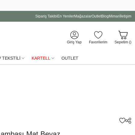
Sipariş Takibi
En Yeniler
Mağazalar
Outlet
Blog
Mimari
İletişim
Giriş Yap
Favorilerim
Sepetim (
)
 TEKSTİLİ
KARTELL
OUTLET
Lambası Mat Beyaz