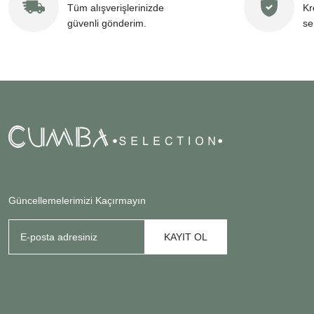
Tüm alışverişlerinizde
Kr
güvenli gönderim.
se
Güncellemelerimizi Kaçırmayın
KAYIT OL