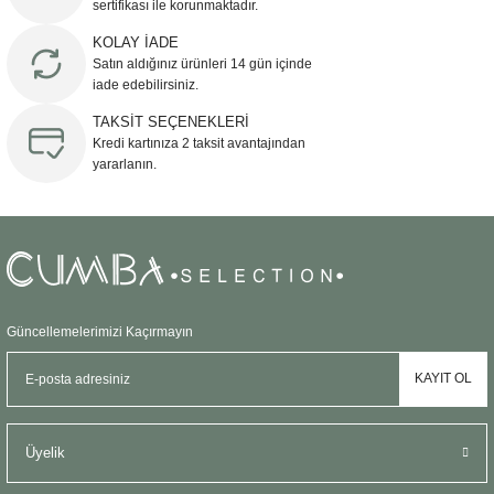
sertifikası ile korunmaktadır.
Ürün bilgilerinde hatalar bulunuyor.
KOLAY İADE
Ürün fiyatı diğer sitelerden daha pahalı.
Satın aldığınız ürünleri 14 gün içinde
Bu ürüne benzer farklı alternatifler olmalı.
iade edebilirsiniz.
TAKSİT SEÇENEKLERİ
Kredi kartınıza 2 taksit avantajından
yararlanın.
Gönder
Güncellemelerimizi Kaçırmayın
KAYIT OL
Üyelik