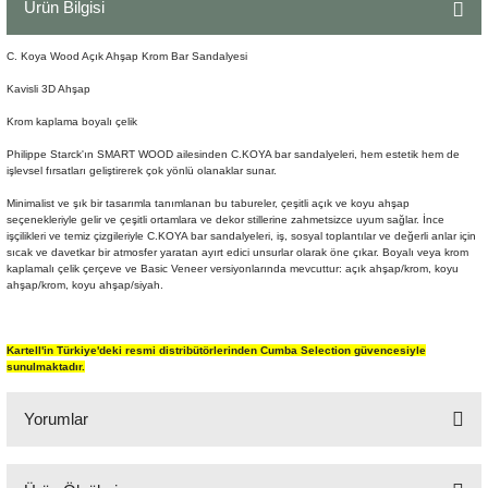
Ürün Bilgisi
Şömine Aksesuarları
C. Koya Wood Açık Ahşap Krom Bar Sandalyesi
Sütun&Kaide
Kavisli 3D Ahşap
Krom kaplama boyalı çelik
Vazo
Philippe Starck'ın SMART WOOD ailesinden C.KOYA bar sandalyeleri, hem estetik hem de
işlevsel fırsatları geliştirerek çok yönlü olanaklar sunar.
Minimalist ve şık bir tasarımla tanımlanan bu tabureler, çeşitli açık ve koyu ahşap
seçenekleriyle gelir ve çeşitli ortamlara ve dekor stillerine zahmetsizce uyum sağlar. İnce
işçilikleri ve temiz çizgileriyle C.KOYA bar sandalyeleri, iş, sosyal toplantılar ve değerli anlar için
sıcak ve davetkar bir atmosfer yaratan ayırt edici unsurlar olarak öne çıkar. Boyalı veya krom
kaplamalı çelik çerçeve ve Basic Veneer versiyonlarında mevcuttur: açık ahşap/krom, koyu
ahşap/krom, koyu ahşap/siyah.
Kartell'in Türkiye'deki resmi distribütörlerinden Cumba Selection güvencesiyle
sunulmaktadır.
Yorumlar