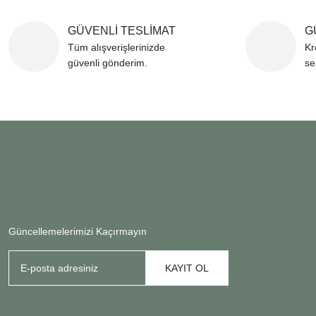
GÜVENLİ TESLİMAT
G
Tüm alışverişlerinizde
Kr
güvenli gönderim.
se
Güncellemelerimizi Kaçırmayın
KAYIT OL