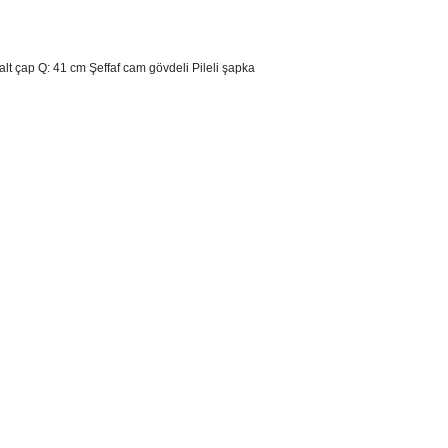
lt çap Q: 41 cm Şeffaf cam gövdeli Pileli şapka
sim, ürün açıklamalarında ve diğer konularda yetersiz gördüğünüz noktaları öner
teşekkür ederiz.
Bu ürüne ilk yorumu siz yapın
ozuk veya görüntülenemiyor.
Yorum Yaz
k bilgiler bulunuyor.
r bulunuyor.
rden daha pahalı.
ternatifler olmalı.
Gönder