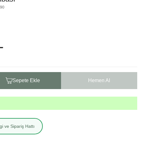
690
L
Sepete Ekle
Hemen Al
i ve Sipariş Hattı