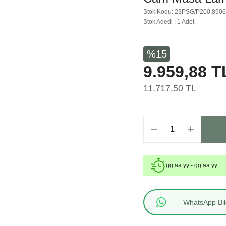
Stok Kodu: 23PSG/P200.890
Stok Adedi : 1 Adet
%15
9.959,88 T
11.717,50 TL
gg.aa.yy - gg.aa.yy
WhatsApp Bilg