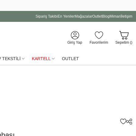
Sipariş Takibi
En Yeniler
Mağazalar
Outlet
Blog
Mimari
İletişim
Giriş Yap
Favorilerim
Sepetim (
)
 TEKSTİLİ
KARTELL
OUTLET
bası