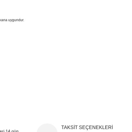
ekana uygundur.
i formunu kullanarak tarafımıza iletebilirsiniz.
!
TAKSİT SEÇENEKLERİ
leri 14 gün