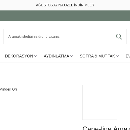
AĞUSTOS AYINA ÖZEL İNDİRİMLER
DEKORASYON
AYDINLATMA
SOFRA & MUTFAK
EV
Cane-line Amaz