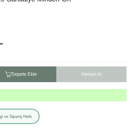
L
Sepete Ekle
Hemen Al
i ve Sipariş Hattı