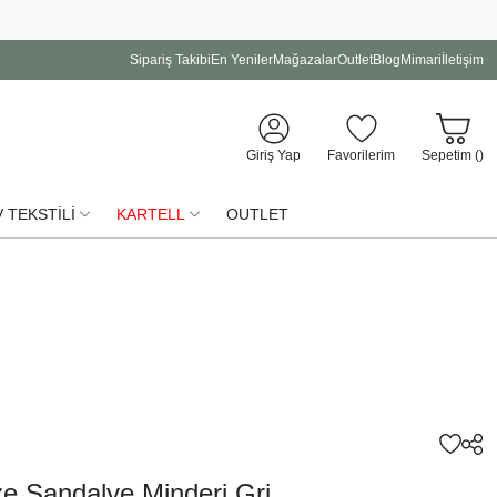
Sipariş Takibi
En Yeniler
Mağazalar
Outlet
Blog
Mimari
İletişim
Giriş Yap
Favorilerim
Sepetim (
)
 TEKSTİLİ
KARTELL
OUTLET
e Sandalye Minderi Gri