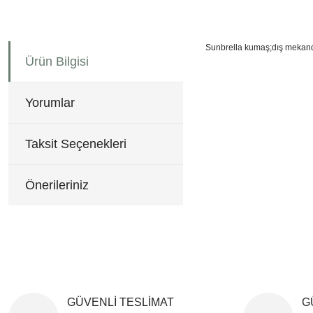
Sunbrella kumaş;dış mekand
Ürün Bilgisi
Bu ürünün fiyat bilgisi, re
Görüş ve önerileriniz için 
Yorumlar
Ürün resmi kalitesiz, b
Ürün açıklamasında eksi
Taksit Seçenekleri
Ürün bilgilerinde hatala
Ürün fiyatı diğer sitele
Önerileriniz
Bu ürüne benzer farklı al
GÜVENLİ TESLİMAT
G