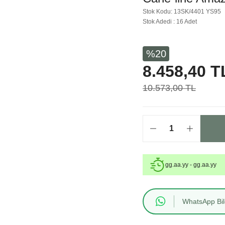
Stok Kodu: 13SK/4401 YS95
Stok Adedi : 16 Adet
%20
8.458,40 T
10.573,00 TL
gg.aa.yy - gg.aa.yy
WhatsApp Bilg