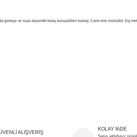
a güneşe ve suya dayanıklı kolay kuruyabilen kumaş. Cane-line ürünüdür. Dış m
sim, ürün açıklamalarında ve diğer konularda yetersiz gördüğünüz noktaları öner
teşekkür ederiz.
Bu ürüne ilk yorumu siz yapın
ozuk veya görüntülenemiyor.
Yorum Yaz
k bilgiler bulunuyor.
r bulunuyor.
rden daha pahalı.
ternatifler olmalı.
Gönder
KOLAY İADE
ÜVENLİ ALIŞVERİŞ
Satın aldığınız ürün