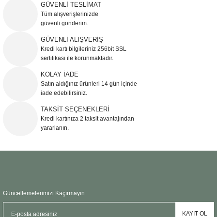
iletebilirsiniz.
GÜVENLİ TESLİMAT
Görüş ve önerileriniz için teşekkür ederiz.
Tüm alışverişlerinizde
güvenli gönderim.
Ürün resmi kalitesiz, bozuk veya görüntülenemiyor.
GÜVENLİ ALIŞVERİŞ
Kredi kartı bilgileriniz 256bit SSL
Ürün açıklamasında eksik bilgiler bulunuyor.
sertifikası ile korunmaktadır.
Ürün bilgilerinde hatalar bulunuyor.
KOLAY İADE
Ürün fiyatı diğer sitelerden daha pahalı.
Satın aldığınız ürünleri 14 gün içinde
Bu ürüne benzer farklı alternatifler olmalı.
iade edebilirsiniz.
TAKSİT SEÇENEKLERİ
Kredi kartınıza 2 taksit avantajından
yararlanın.
Gönder
Güncellemelerimizi Kaçırmayın
KAYIT OL