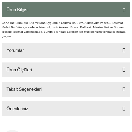
Şömine Aksesuarları
Ürün Bilgisi
Sütun&Kaide
Cane-line ürünüdür. Dış mekana uygundur. Oturma H:39 cm. Alüminyum ve teak. Teslimat
Yerleri:Bu ürün için sadece İstanbul, İzmir, Ankara, Bursa, Balıkesir, Manisa illeri ve Bodrum
ilçesine teslimat yapılmaktadır. Bunun dışındaki adresler için müşteri hizmetlerimiz ile irtibata
Vazo
geçiniz.
Yorumlar
Ürün Ölçüleri
Bu ürüne ilk yorumu siz yapın!
63x78 cm H:75 cm
Taksit Seçenekleri
Yorum Yaz
Önerileriniz
Bu ürünün fiyat bilgisi, resim, ürün açıklamalarında ve diğer konularda
yetersiz gördüğünüz noktaları öneri formunu kullanarak tarafımıza