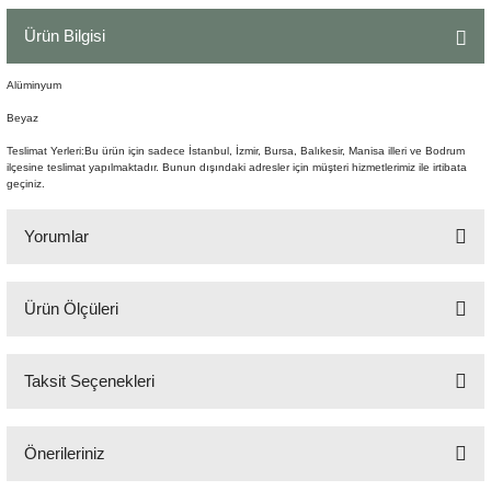
Şömine Aksesuarları
Ürün Bilgisi
Sütun&Kaide
Alüminyum
Beyaz
Vazo
Teslimat Yerleri:Bu ürün için sadece İstanbul, İzmir, Bursa, Balıkesir, Manisa illeri ve Bodrum
ilçesine teslimat yapılmaktadır. Bunun dışındaki adresler için müşteri hizmetlerimiz ile irtibata
geçiniz.
Yorumlar
Ürün Ölçüleri
Bu ürüne ilk yorumu siz yapın!
43x34 cm H:76 cm
Taksit Seçenekleri
Yorum Yaz
Önerileriniz