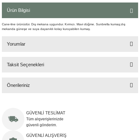
Şömine Aksesuarları
Ürün Bilgisi
Sütun&Kaide
Cane-line ürünüdür. Dış mekana uygundur. Kırmızı. Mavi düğme. Sunbrella kumaş;dış
mekanda güneşe ve suya dayanıklı kolay kuruyabilen kumaş.
Vazo
Yorumlar
Taksit Seçenekleri
Bu ürüne ilk yorumu siz yapın!
Önerileriniz
Yorum Yaz
Bu ürünün fiyat bilgisi, resim, ürün açıklamalarında ve diğer konularda
yetersiz gördüğünüz noktaları öneri formunu kullanarak tarafımıza
iletebilirsiniz.
GÜVENLİ TESLİMAT
Görüş ve önerileriniz için teşekkür ederiz.
Tüm alışverişlerinizde
güvenli gönderim.
Ürün resmi kalitesiz, bozuk veya görüntülenemiyor.
GÜVENLİ ALIŞVERİŞ