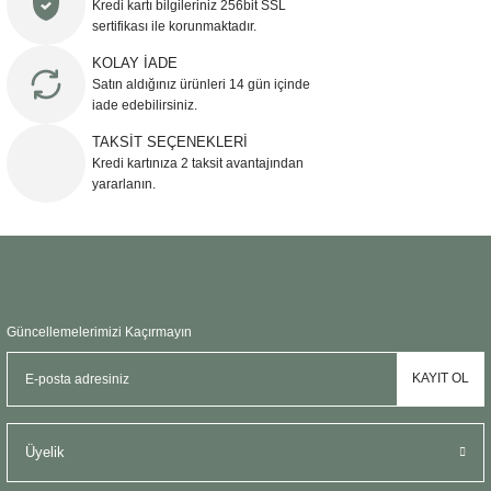
Kredi kartı bilgileriniz 256bit SSL
Ürün açıklamasında eksik bilgiler bulunuyor.
sertifikası ile korunmaktadır.
Ürün bilgilerinde hatalar bulunuyor.
KOLAY İADE
Ürün fiyatı diğer sitelerden daha pahalı.
Satın aldığınız ürünleri 14 gün içinde
Bu ürüne benzer farklı alternatifler olmalı.
iade edebilirsiniz.
TAKSİT SEÇENEKLERİ
Kredi kartınıza 2 taksit avantajından
yararlanın.
Gönder
Güncellemelerimizi Kaçırmayın
KAYIT OL
Üyelik