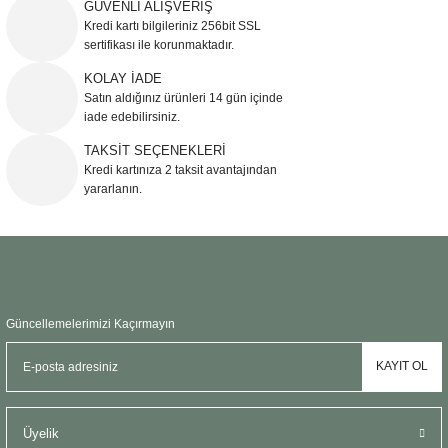
Ürün resmi kalitesiz, bozuk veya görüntülenemiyor.
GÜVENLİ ALIŞVERİŞ
Kredi kartı bilgileriniz 256bit SSL
Ürün açıklamasında eksik bilgiler bulunuyor.
sertifikası ile korunmaktadır.
Ürün bilgilerinde hatalar bulunuyor.
KOLAY İADE
Ürün fiyatı diğer sitelerden daha pahalı.
Satın aldığınız ürünleri 14 gün içinde
Bu ürüne benzer farklı alternatifler olmalı.
iade edebilirsiniz.
TAKSİT SEÇENEKLERİ
Kredi kartınıza 2 taksit avantajından
yararlanın.
Gönder
Güncellemelerimizi Kaçırmayın
KAYIT OL
Üyelik