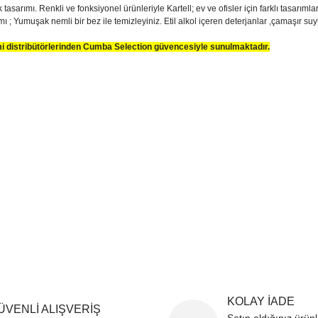
tasarımı. Renkli ve fonksiyonel ürünleriyle Kartell; ev ve ofisler için farklı tasarıml
mı ; Yumuşak nemli bir bez ile temizleyiniz. Etil alkol içeren deterjanlar ,çamaşır 
smi distribütörlerinden Cumba Selection güvencesiyle sunulmaktadır.
sim, ürün açıklamalarında ve diğer konularda yetersiz gördüğünüz noktaları öner
teşekkür ederiz.
Bu ürüne ilk yorumu siz yapın
ozuk veya görüntülenemiyor.
Yorum Yaz
k bilgiler bulunuyor.
r bulunuyor.
rden daha pahalı.
ternatifler olmalı.
Gönder
KOLAY İADE
ÜVENLİ ALIŞVERİŞ