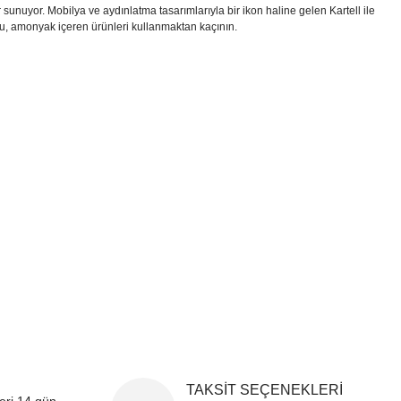
ar sunuyor. Mobilya ve aydınlatma tasarımlarıyla bir ikon haline gelen Kartell ile
suyu, amonyak içeren ürünleri kullanmaktan kaçının.
i formunu kullanarak tarafımıza iletebilirsiniz.
!
TAKSİT SEÇENEKLERİ