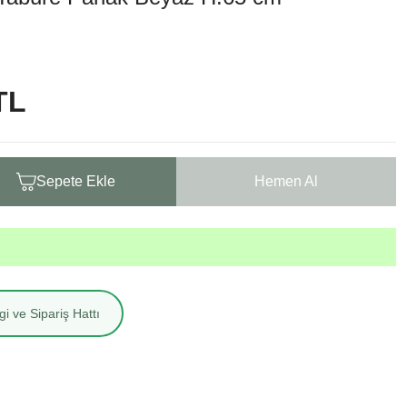
TL
Sepete Ekle
Hemen Al
i ve Sipariş Hattı