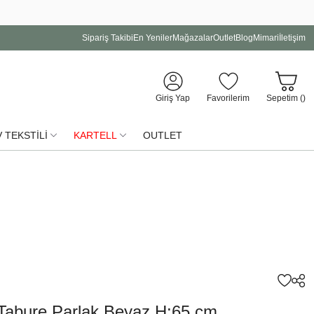
Sipariş Takibi
En Yeniler
Mağazalar
Outlet
Blog
Mimari
İletişim
Giriş Yap
Favorilerim
Sepetim (
)
 TEKSTİLİ
KARTELL
OUTLET
Tabure Parlak Beyaz H:65 cm