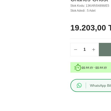
Stok Kodu: 13KAR/04898/E5
Stok Adedi : 5 Adet
19.203,00 
gg.aa.yy - gg.aa.yy
WhatsApp Bilg