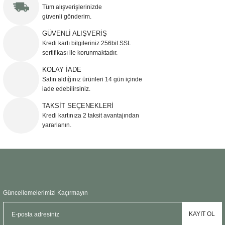
Görüş ve önerileriniz için teşekkür ederiz.
Tüm alışverişlerinizde
güvenli gönderim.
Ürün resmi kalitesiz, bozuk veya görüntülenemiyor.
GÜVENLİ ALIŞVERİŞ
Kredi kartı bilgileriniz 256bit SSL
Ürün açıklamasında eksik bilgiler bulunuyor.
sertifikası ile korunmaktadır.
Ürün bilgilerinde hatalar bulunuyor.
KOLAY İADE
Ürün fiyatı diğer sitelerden daha pahalı.
Satın aldığınız ürünleri 14 gün içinde
Bu ürüne benzer farklı alternatifler olmalı.
iade edebilirsiniz.
TAKSİT SEÇENEKLERİ
Kredi kartınıza 2 taksit avantajından
yararlanın.
Gönder
Güncellemelerimizi Kaçırmayın
KAYIT OL