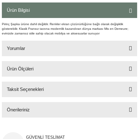
Şömine Aksesuarları
Ürün Bilgisi
Sütun&Kaide
Pirinç Şapka ürüne dahil değildir. Renkler ekran çözünürlüğüne bağlı olarak değişiklik
gösterebilir. Klasik Fransız tarzına modernlik kazandıran dünya markası Mis en Demeure;
evinizde zamansız stile sahip olacak mobilya ve aksesuarlar sunuyor
Vazo
Yorumlar
Ürün Ölçüleri
Bu ürüne ilk yorumu siz yapın!
22x50 cm
Taksit Seçenekleri
Yorum Yaz
Önerileriniz
Bu ürünün fiyat bilgisi, resim, ürün açıklamalarında ve diğer konularda
yetersiz gördüğünüz noktaları öneri formunu kullanarak tarafımıza
iletebilirsiniz.
GÜVENLİ TESLİMAT