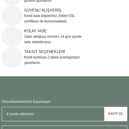
güvenli gönderim.
Ürün resmi kalitesiz, bozuk veya görüntülenemiyor.
GÜVENLİ ALIŞVERİŞ
Kredi kartı bilgileriniz 256bit SSL
Ürün açıklamasında eksik bilgiler bulunuyor.
sertifikası ile korunmaktadır.
Ürün bilgilerinde hatalar bulunuyor.
KOLAY İADE
Ürün fiyatı diğer sitelerden daha pahalı.
Satın aldığınız ürünleri 14 gün içinde
Bu ürüne benzer farklı alternatifler olmalı.
iade edebilirsiniz.
TAKSİT SEÇENEKLERİ
Kredi kartınıza 2 taksit avantajından
yararlanın.
Gönder
Güncellemelerimizi Kaçırmayın
KAYIT OL