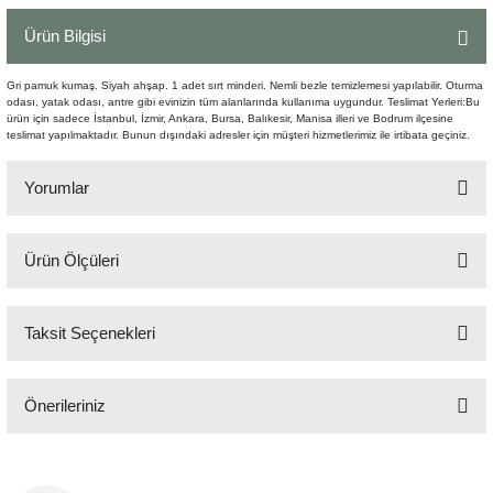
Şömine Aksesuarları
Ürün Bilgisi
Sütun&Kaide
Gri pamuk kumaş. Siyah ahşap. 1 adet sırt minderi. Nemli bezle temizlemesi yapılabilir. Oturma
odası, yatak odası, antre gibi evinizin tüm alanlarında kullanıma uygundur. Teslimat Yerleri:Bu
ürün için sadece İstanbul, İzmir, Ankara, Bursa, Balıkesir, Manisa illeri ve Bodrum ilçesine
Vazo
teslimat yapılmaktadır. Bunun dışındaki adresler için müşteri hizmetlerimiz ile irtibata geçiniz.
Yorumlar
Ürün Ölçüleri
Bu ürüne ilk yorumu siz yapın!
70x72 cm H:70 cm Oturma H:40 cm
Taksit Seçenekleri
Yorum Yaz
Önerileriniz
Bu ürünün fiyat bilgisi, resim, ürün açıklamalarında ve diğer konularda
yetersiz gördüğünüz noktaları öneri formunu kullanarak tarafımıza