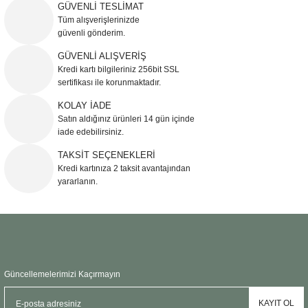
iletebilirsiniz.
GÜVENLİ TESLİMAT
Görüş ve önerileriniz için teşekkür ederiz.
Tüm alışverişlerinizde
güvenli gönderim.
Ürün resmi kalitesiz, bozuk veya görüntülenemiyor.
GÜVENLİ ALIŞVERİŞ
Kredi kartı bilgileriniz 256bit SSL
Ürün açıklamasında eksik bilgiler bulunuyor.
sertifikası ile korunmaktadır.
Ürün bilgilerinde hatalar bulunuyor.
KOLAY İADE
Ürün fiyatı diğer sitelerden daha pahalı.
Satın aldığınız ürünleri 14 gün içinde
Bu ürüne benzer farklı alternatifler olmalı.
iade edebilirsiniz.
TAKSİT SEÇENEKLERİ
Kredi kartınıza 2 taksit avantajından
yararlanın.
Gönder
Güncellemelerimizi Kaçırmayın
KAYIT OL