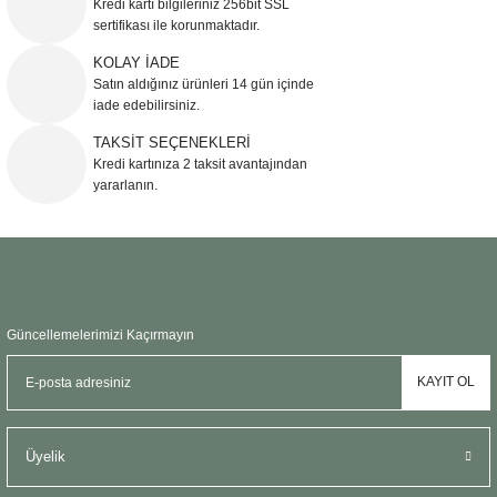
Kredi kartı bilgileriniz 256bit SSL
Ürün açıklamasında eksik bilgiler bulunuyor.
sertifikası ile korunmaktadır.
Ürün bilgilerinde hatalar bulunuyor.
KOLAY İADE
Ürün fiyatı diğer sitelerden daha pahalı.
Satın aldığınız ürünleri 14 gün içinde
Bu ürüne benzer farklı alternatifler olmalı.
iade edebilirsiniz.
TAKSİT SEÇENEKLERİ
Kredi kartınıza 2 taksit avantajından
yararlanın.
Gönder
Güncellemelerimizi Kaçırmayın
KAYIT OL
Üyelik