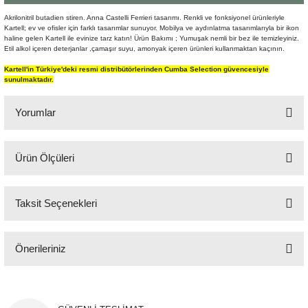
Şömine Aksesuarları
Akrilonitril butadien stiren. Anna Castelli Ferrieri tasarımı. Renkli ve fonksiyonel ürünleriyle
Kartell; ev ve ofisler için farklı tasarımlar sunuyor. Mobilya ve aydınlatma tasarımlarıyla bir ikon
haline gelen Kartell ile evinize tarz katın! Ürün Bakımı ; Yumuşak nemli bir bez ile temizleyiniz.
Sütun&Kaide
Etil alkol içeren deterjanlar ,çamaşır suyu, amonyak içeren ürünleri kullanmaktan kaçının.
Kartell'in Türkiye'deki resmi distribütörlerinden Cumba Selection güvencesiyle
Vazo
sunulmaktadır.
Yorumlar
Ürün Ölçüleri
Bu ürüne ilk yorumu siz yapın!
Q:32 cm H:77 cm
Taksit Seçenekleri
Yorum Yaz
Önerileriniz
Bu ürünün fiyat bilgisi, resim, ürün açıklamalarında ve diğer konularda
yetersiz gördüğünüz noktaları öneri formunu kullanarak tarafımıza
iletebilirsiniz.