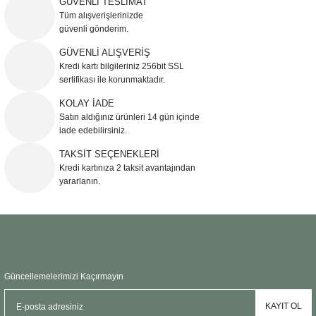
GÜVENLİ TESLİMAT
Görüş ve önerileriniz için teşekkür ederiz.
Tüm alışverişlerinizde
güvenli gönderim.
Ürün resmi kalitesiz, bozuk veya görüntülenemiyor.
GÜVENLİ ALIŞVERİŞ
Kredi kartı bilgileriniz 256bit SSL
Ürün açıklamasında eksik bilgiler bulunuyor.
sertifikası ile korunmaktadır.
Ürün bilgilerinde hatalar bulunuyor.
KOLAY İADE
Ürün fiyatı diğer sitelerden daha pahalı.
Satın aldığınız ürünleri 14 gün içinde
Bu ürüne benzer farklı alternatifler olmalı.
iade edebilirsiniz.
TAKSİT SEÇENEKLERİ
Kredi kartınıza 2 taksit avantajından
yararlanın.
Gönder
Güncellemelerimizi Kaçırmayın
KAYIT OL