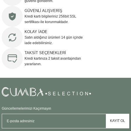
güvenli gönderim.
Ürün resmi kalitesiz, bozuk veya görüntülenemiyor.
GÜVENLİ ALIŞVERİŞ
Kredi kartı bilgileriniz 256bit SSL
Ürün açıklamasında eksik bilgiler bulunuyor.
sertifikası ile korunmaktadır.
Ürün bilgilerinde hatalar bulunuyor.
KOLAY İADE
Ürün fiyatı diğer sitelerden daha pahalı.
Satın aldığınız ürünleri 14 gün içinde
Bu ürüne benzer farklı alternatifler olmalı.
iade edebilirsiniz.
TAKSİT SEÇENEKLERİ
Kredi kartınıza 2 taksit avantajından
yararlanın.
Gönder
Güncellemelerimizi Kaçırmayın
KAYIT OL