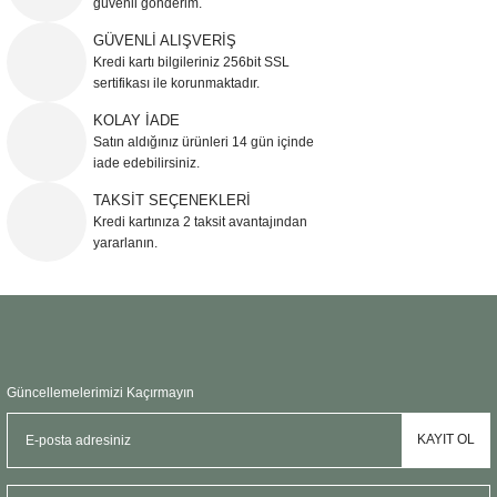
güvenli gönderim.
Ürün resmi kalitesiz, bozuk veya görüntülenemiyor.
GÜVENLİ ALIŞVERİŞ
Kredi kartı bilgileriniz 256bit SSL
Ürün açıklamasında eksik bilgiler bulunuyor.
sertifikası ile korunmaktadır.
Ürün bilgilerinde hatalar bulunuyor.
KOLAY İADE
Ürün fiyatı diğer sitelerden daha pahalı.
Satın aldığınız ürünleri 14 gün içinde
Bu ürüne benzer farklı alternatifler olmalı.
iade edebilirsiniz.
TAKSİT SEÇENEKLERİ
Kredi kartınıza 2 taksit avantajından
yararlanın.
Gönder
Güncellemelerimizi Kaçırmayın
KAYIT OL