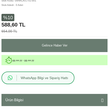
Stok Kodu: 04HACA/1751-001
Stok Adedi : 0 Adet
Sehpa
Fener
Sebil
%10
Tabure
Gazetelik
588,60 TL
TV Sehpası
Küllük
654,00 TL
Masa Saati
Gelince Haber Ver
Mum
gg.aa.yy - gg.aa.yy
Mumluk
Saksı&Çiçeklik
WhatsApp Bilgi ve Sipariş Hattı
Şamdan
Ürün Bilgisi
Sepet