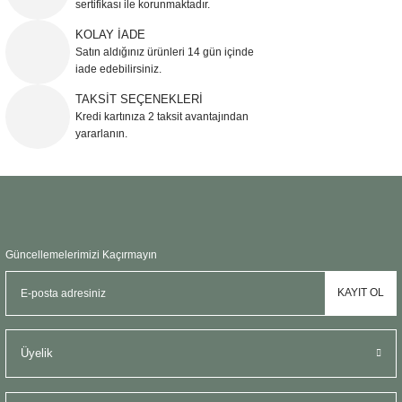
sertifikası ile korunmaktadır.
Ürün bilgilerinde hatalar bulunuyor.
KOLAY İADE
Ürün fiyatı diğer sitelerden daha pahalı.
Satın aldığınız ürünleri 14 gün içinde
Bu ürüne benzer farklı alternatifler olmalı.
iade edebilirsiniz.
TAKSİT SEÇENEKLERİ
Kredi kartınıza 2 taksit avantajından
yararlanın.
Gönder
Güncellemelerimizi Kaçırmayın
KAYIT OL
Üyelik