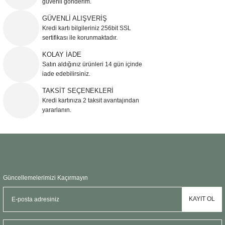
güvenli gönderim.
Ürün resmi kalitesiz, bozuk veya görüntülenemiyor.
GÜVENLİ ALIŞVERİŞ
Kredi kartı bilgileriniz 256bit SSL
Ürün açıklamasında eksik bilgiler bulunuyor.
sertifikası ile korunmaktadır.
Ürün bilgilerinde hatalar bulunuyor.
KOLAY İADE
Ürün fiyatı diğer sitelerden daha pahalı.
Satın aldığınız ürünleri 14 gün içinde
Bu ürüne benzer farklı alternatifler olmalı.
iade edebilirsiniz.
TAKSİT SEÇENEKLERİ
Kredi kartınıza 2 taksit avantajından
yararlanın.
Gönder
Güncellemelerimizi Kaçırmayın
KAYIT OL