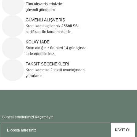
Görüş ve önerileriniz için teşekkür ederiz.
Tüm alışverişlerinizde
güvenli gönderim.
Ürün resmi kalitesiz, bozuk veya görüntülenemiyor.
GÜVENLİ ALIŞVERİŞ
Kredi kartı bilgileriniz 256bit SSL
Ürün açıklamasında eksik bilgiler bulunuyor.
sertifikası ile korunmaktadır.
Ürün bilgilerinde hatalar bulunuyor.
KOLAY İADE
Ürün fiyatı diğer sitelerden daha pahalı.
Satın aldığınız ürünleri 14 gün içinde
Bu ürüne benzer farklı alternatifler olmalı.
iade edebilirsiniz.
TAKSİT SEÇENEKLERİ
Kredi kartınıza 2 taksit avantajından
yararlanın.
Gönder
Güncellemelerimizi Kaçırmayın
KAYIT OL