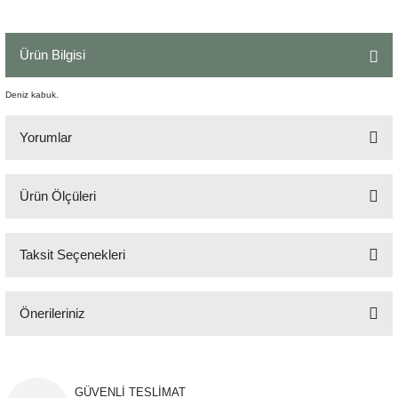
Şömine Aksesuarları
Ürün Bilgisi
Sütun&Kaide
Deniz kabuk.
Vazo
Yorumlar
Ürün Ölçüleri
Bu ürüne ilk yorumu siz yapın!
10x10x10 cm
Taksit Seçenekleri
Yorum Yaz
Önerileriniz
Bu ürünün fiyat bilgisi, resim, ürün açıklamalarında ve diğer konularda
yetersiz gördüğünüz noktaları öneri formunu kullanarak tarafımıza
iletebilirsiniz.
GÜVENLİ TESLİMAT