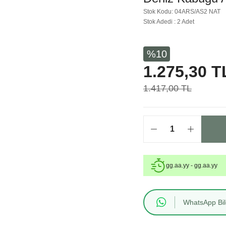
Stok Kodu: 04ARS/AS2 NAT
Stok Adedi : 2 Adet
%10
1.275,30 T
1.417,00 TL
gg.aa.yy - gg.aa.yy
WhatsApp Bilg