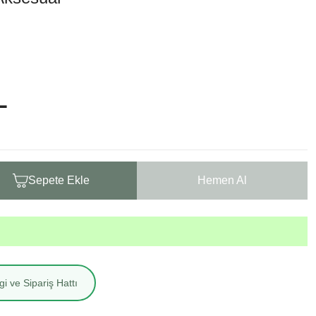
L
Sepete Ekle
Hemen Al
i ve Sipariş Hattı