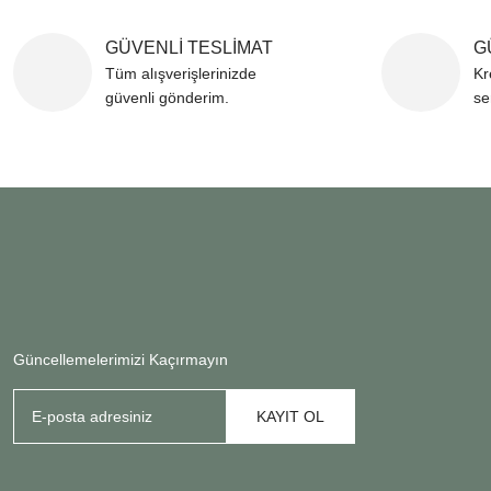
GÜVENLİ TESLİMAT
G
Tüm alışverişlerinizde
Kr
güvenli gönderim.
se
Güncellemelerimizi Kaçırmayın
KAYIT OL