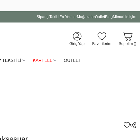
Sipariş Takibi
En Yeniler
Mağazalar
Outlet
Blog
Mimari
İletişim
Giriş Yap
Favorilerim
Sepetim (
)
 TEKSTİLİ
KARTELL
OUTLET
Aksesuar