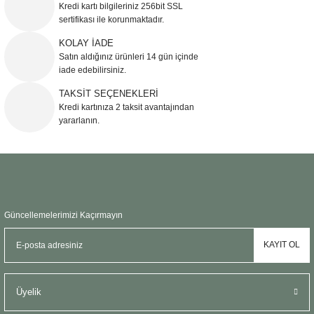
Kredi kartı bilgileriniz 256bit SSL
Ürün açıklamasında eksik bilgiler bulunuyor.
sertifikası ile korunmaktadır.
Ürün bilgilerinde hatalar bulunuyor.
KOLAY İADE
Ürün fiyatı diğer sitelerden daha pahalı.
Satın aldığınız ürünleri 14 gün içinde
Bu ürüne benzer farklı alternatifler olmalı.
iade edebilirsiniz.
TAKSİT SEÇENEKLERİ
Kredi kartınıza 2 taksit avantajından
yararlanın.
Gönder
Güncellemelerimizi Kaçırmayın
KAYIT OL
Üyelik