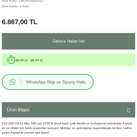
Stok Kodu: 23KAR/09045/Q7
Stok Adedi : 0 Adet
Sehpa
Fener
Sebil
6.867,00 TL
Tabure
Gazetelik
TV Sehpası
Küllük
Gelince Haber Ver
Masa Saati
gg.aa.yy - gg.aa.yy
Mum
WhatsApp Bilgi ve Sipariş Hattı
Mumluk
Saksı&Çiçeklik
Ürün Bilgisi
Şamdan
220-240 V-E14 Max 5W Led 2700°K krom kaplı çelik Renkli ve fonksiyonel ürünleriyle Kartell;
Sepet
ev ve ofisler için farklı tasarımlar sunuyor. Mobilya ve aydınlatma tasarımlarıyla bir ikon haline
gelen Kartell ile evinize tarz katın!