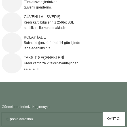
Görüş ve önerileriniz için teşekkür ederiz.
Tüm alışverişlerinizde
güvenli gönderim.
Ürün resmi kalitesiz, bozuk veya görüntülenemiyor.
GÜVENLİ ALIŞVERİŞ
Kredi kartı bilgileriniz 256bit SSL
Ürün açıklamasında eksik bilgiler bulunuyor.
sertifikası ile korunmaktadır.
Ürün bilgilerinde hatalar bulunuyor.
KOLAY İADE
Ürün fiyatı diğer sitelerden daha pahalı.
Satın aldığınız ürünleri 14 gün içinde
Bu ürüne benzer farklı alternatifler olmalı.
iade edebilirsiniz.
TAKSİT SEÇENEKLERİ
Kredi kartınıza 2 taksit avantajından
yararlanın.
Gönder
Güncellemelerimizi Kaçırmayın
KAYIT OL