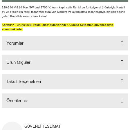
Şömine Aksesuarları
220-240 V-E14 Max 5W Led 2700°K krom kaplı çelik Renkli ve fonksiyonel ürünleriyle Kartell;
ev ve ofisler için farklı tasarımlar sunuyor. Mobilya ve aydınlatma tasarımlarıyla bir ikon haline
gelen Kartell ile evinize tarz katın!
Sütun&Kaide
Kartell'in Türkiye'deki resmi distribütörlerinden Cumba Selection güvencesiyle
sunulmaktadır.
Vazo
Yorumlar
Ürün Ölçüleri
Bu ürüne ilk yorumu siz yapın!
Q:13,5 cm H:24 cm
Taksit Seçenekleri
Yorum Yaz
Önerileriniz
Bu ürünün fiyat bilgisi, resim, ürün açıklamalarında ve diğer konularda
yetersiz gördüğünüz noktaları öneri formunu kullanarak tarafımıza
iletebilirsiniz.
GÜVENLİ TESLİMAT