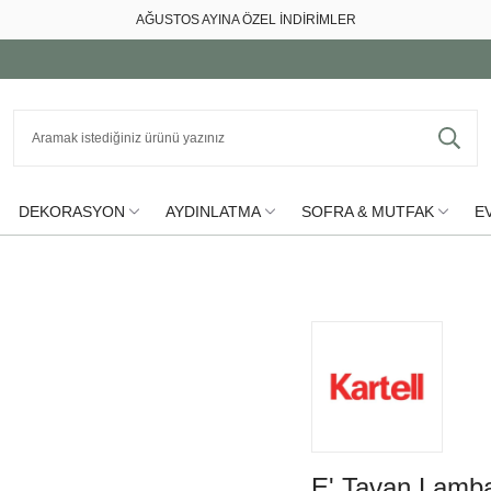
AĞUSTOS AYINA ÖZEL İNDİRİMLER
DEKORASYON
AYDINLATMA
SOFRA & MUTFAK
EV
E' Tavan Lamba