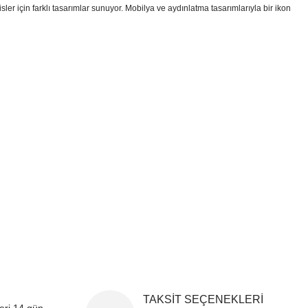
er için farklı tasarımlar sunuyor. Mobilya ve aydınlatma tasarımlarıyla bir ikon
i formunu kullanarak tarafımıza iletebilirsiniz.
!
TAKSİT SEÇENEKLERİ