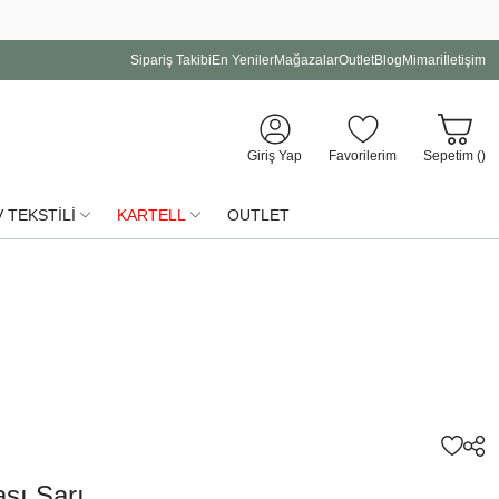
Sipariş Takibi
En Yeniler
Mağazalar
Outlet
Blog
Mimari
İletişim
Giriş Yap
Favorilerim
Sepetim (
)
 TEKSTİLİ
KARTELL
OUTLET
sı Sarı