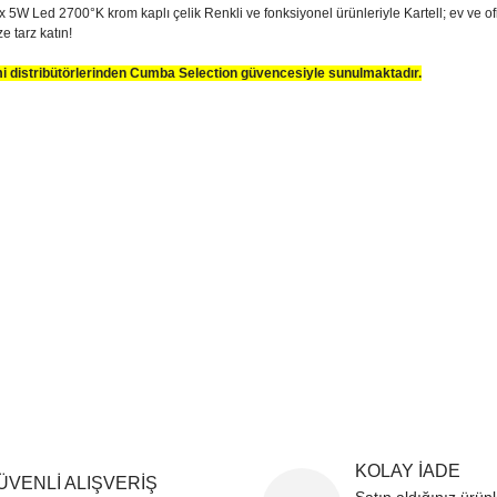
W Led 2700°K krom kaplı çelik Renkli ve fonksiyonel ürünleriyle Kartell; ev ve ofisl
ze tarz katın!
smi distribütörlerinden Cumba Selection güvencesiyle sunulmaktadır.
sim, ürün açıklamalarında ve diğer konularda yetersiz gördüğünüz noktaları öner
teşekkür ederiz.
Bu ürüne ilk yorumu siz yapın
ozuk veya görüntülenemiyor.
Yorum Yaz
k bilgiler bulunuyor.
r bulunuyor.
rden daha pahalı.
ternatifler olmalı.
Gönder
KOLAY İADE
ÜVENLİ ALIŞVERİŞ