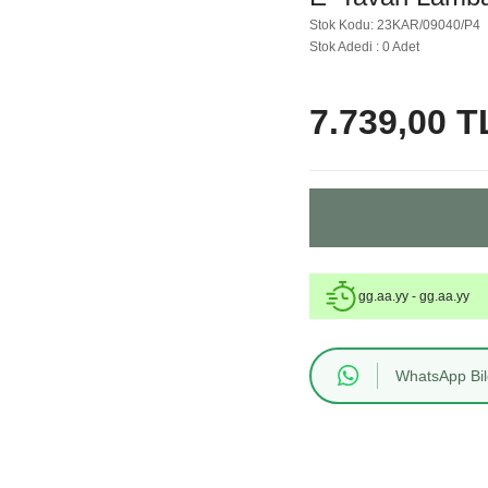
Stok Kodu: 23KAR/09040/P4
Stok Adedi : 0 Adet
7.739,00 T
gg.aa.yy - gg.aa.yy
WhatsApp Bilg