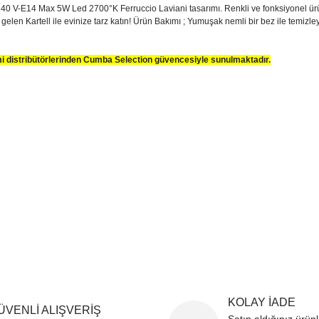
0 V-E14 Max 5W Led 2700°K Ferruccio Laviani tasarımı. Renkli ve fonksiyonel ürünler
e gelen Kartell ile evinize tarz katın! Ürün Bakımı ; Yumuşak nemli bir bez ile temizle
smi distribütörlerinden Cumba Selection güvencesiyle sunulmaktadır.
sim, ürün açıklamalarında ve diğer konularda yetersiz gördüğünüz noktaları öner
teşekkür ederiz.
Bu ürüne ilk yorumu siz yapın
ozuk veya görüntülenemiyor.
Yorum Yaz
k bilgiler bulunuyor.
r bulunuyor.
rden daha pahalı.
ternatifler olmalı.
Gönder
KOLAY İADE
ÜVENLİ ALIŞVERİŞ