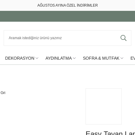
AĞUSTOS AYINA ÖZEL İNDİRİMLER
DEKORASYON
AYDINLATMA
SOFRA & MUTFAK
EV
Easy Tavan La