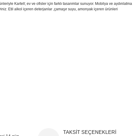
iyle Kartell; ev ve ofisler için farklı tasarımlar sunuyor. Mobilya ve aydınlatma
yiniz. Etil alkol içeren deterjanlar ,çamaşır suyu, amonyak içeren ürünleri
i formunu kullanarak tarafımıza iletebilirsiniz.
!
TAKSİT SEÇENEKLERİ