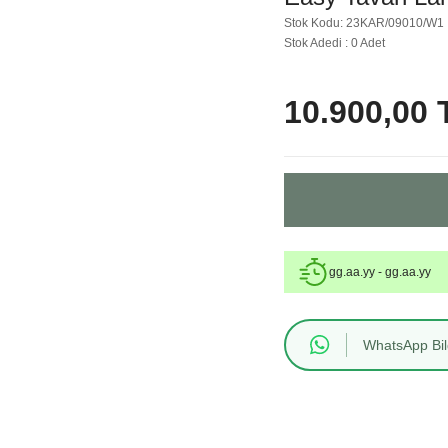
Stok Kodu: 23KAR/09010/W1
Stok Adedi : 0 Adet
10.900,00 
gg.aa.yy - gg.aa.yy
WhatsApp Bilg