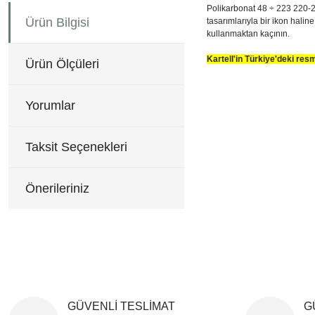
Polikarbonat 48 ÷ 223 220-24
Ürün Bilgisi
tasarımlarıyla bir ikon halin
kullanmaktan kaçının.
Kartell'in Türkiye'deki re
Ürün Ölçüleri
Bu ürünün fiyat bilgisi, re
Q:13 cm H:33 cm
Görüş ve önerileriniz için 
Yorumlar
Ürün resmi kalitesiz, b
Ürün açıklamasında eksi
Taksit Seçenekleri
Ürün bilgilerinde hatala
Ürün fiyatı diğer sitele
Önerileriniz
Bu ürüne benzer farklı al
GÜVENLİ TESLİMAT
G