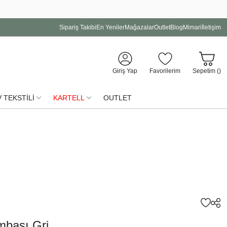
Sipariş Takibi
En Yeniler
Mağazalar
Outlet
Blog
Mimari
İletişim
Giriş Yap
Favorilerim
Sepetim (
)
 TEKSTİLİ
KARTELL
OUTLET
mbası Gri