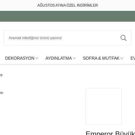
AĞUSTOS AYINA ÖZEL İNDİRİMLER
DEKORASYON
AYDINLATMA
SOFRA & MUTFAK
EV
ze
Emperor Büyük