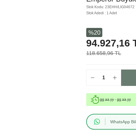
Stok Kodu: 23EHH/LIG04672
Stok Adedi : 1 Adet
%20
94.927,16 
118.658,96 TL
gg.aa.yy - gg.aa.yy
WhatsApp Bilg