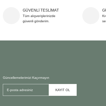
GÜVENLİ TESLİMAT
G
Tüm alışverişlerinizde
Kr
güvenli gönderim.
se
Güncellemelerimizi Kaçırmayın
KAYIT OL