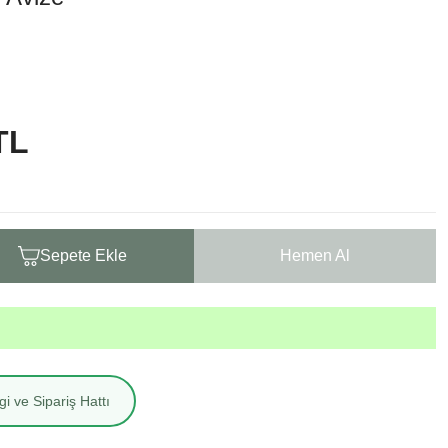
TL
Sepete Ekle
Hemen Al
i ve Sipariş Hattı