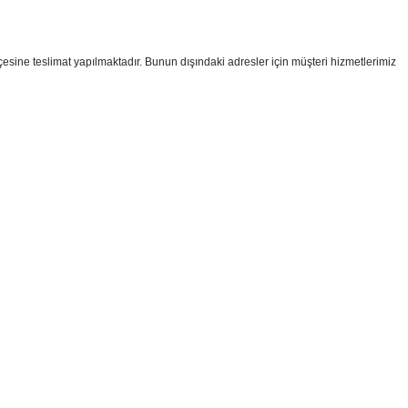
ilçesine teslimat yapılmaktadır. Bunun dışındaki adresler için müşteri hizmetlerimiz
i formunu kullanarak tarafımıza iletebilirsiniz.
!