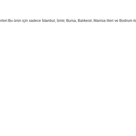
erleri:Bu ürün için sadece İstanbul, İzmir, Bursa, Balıkesir, Manisa illeri ve Bodrum 
sim, ürün açıklamalarında ve diğer konularda yetersiz gördüğünüz noktaları öner
teşekkür ederiz.
Bu ürüne ilk yorumu siz yapın
ozuk veya görüntülenemiyor.
Yorum Yaz
k bilgiler bulunuyor.
r bulunuyor.
rden daha pahalı.
ternatifler olmalı.
Gönder