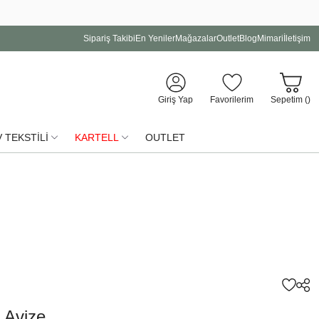
Sipariş Takibi
En Yeniler
Mağazalar
Outlet
Blog
Mimari
İletişim
Giriş Yap
Favorilerim
Sepetim (
)
 TEKSTİLİ
KARTELL
OUTLET
 Avize