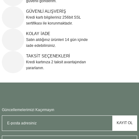
güvenli gönderim.
Ürün resmi kalitesiz, bozuk veya görüntülenemiyor.
GÜVENLİ ALIŞVERİŞ
Kredi kartı bilgileriniz 256bit SSL
Ürün açıklamasında eksik bilgiler bulunuyor.
sertifikası ile korunmaktadır.
Ürün bilgilerinde hatalar bulunuyor.
KOLAY İADE
Ürün fiyatı diğer sitelerden daha pahalı.
Satın aldığınız ürünleri 14 gün içinde
Bu ürüne benzer farklı alternatifler olmalı.
iade edebilirsiniz.
TAKSİT SEÇENEKLERİ
Kredi kartınıza 2 taksit avantajından
yararlanın.
Gönder
Güncellemelerimizi Kaçırmayın
KAYIT OL