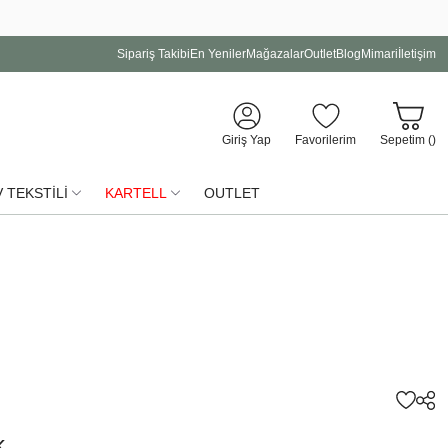
Sipariş Takibi
En Yeniler
Mağazalar
Outlet
Blog
Mimari
İletişim
Giriş Yap
Favorilerim
Sepetim (
)
 TEKSTİLİ
KARTELL
OUTLET
k