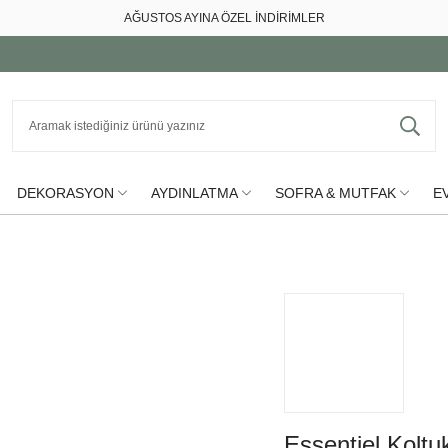
AĞUSTOS AYINA ÖZEL İNDİRİMLER
DEKORASYON
AYDINLATMA
SOFRA & MUTFAK
EV
Essentiel Koltu