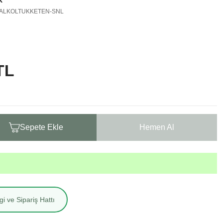
TIALKOLTUKKETEN-SNL
TL
Sepete Ekle
Hemen Al
i ve Sipariş Hattı