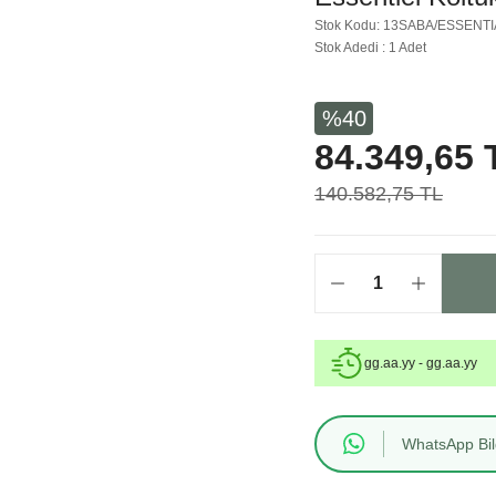
Stok Kodu: 13SABA/ESSEN
Stok Adedi : 1 Adet
%40
84.349,65 
140.582,75 TL
gg.aa.yy - gg.aa.yy
WhatsApp Bilg