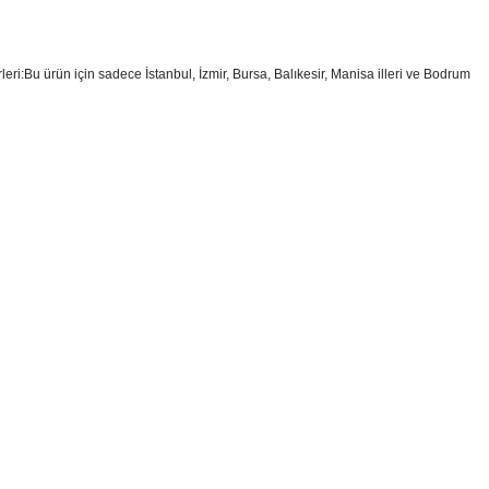
ri:Bu ürün için sadece İstanbul, İzmir, Bursa, Balıkesir, Manisa illeri ve Bodrum
i formunu kullanarak tarafımıza iletebilirsiniz.
!