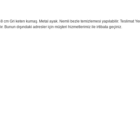
 cm Gri keten kumaş. Metal ayak. Nemli bezle temizlemesi yapılabilir. Teslimat Yerle
ır. Bunun dışındaki adresler için müşteri hizmetlerimiz ile irtibata geçiniz.
sim, ürün açıklamalarında ve diğer konularda yetersiz gördüğünüz noktaları öner
teşekkür ederiz.
Bu ürüne ilk yorumu siz yapın
ozuk veya görüntülenemiyor.
Yorum Yaz
k bilgiler bulunuyor.
r bulunuyor.
rden daha pahalı.
ternatifler olmalı.
Gönder