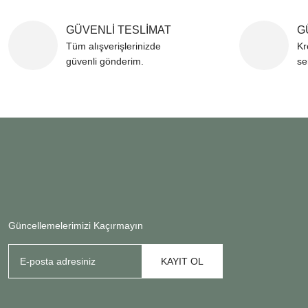
GÜVENLİ TESLİMAT
G
Tüm alışverişlerinizde
Kr
güvenli gönderim.
se
Güncellemelerimizi Kaçırmayın
KAYIT OL