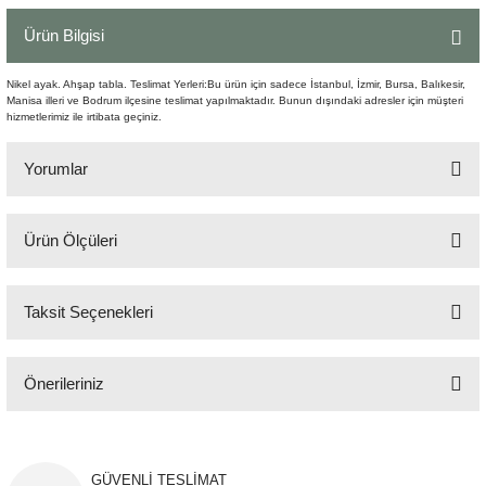
Şömine Aksesuarları
Ürün Bilgisi
Sütun&Kaide
Nikel ayak. Ahşap tabla. Teslimat Yerleri:Bu ürün için sadece İstanbul, İzmir, Bursa, Balıkesir,
Manisa illeri ve Bodrum ilçesine teslimat yapılmaktadır. Bunun dışındaki adresler için müşteri
hizmetlerimiz ile irtibata geçiniz.
Vazo
Yorumlar
Ürün Ölçüleri
Bu ürüne ilk yorumu siz yapın!
50x50 cm H:58 cm
Taksit Seçenekleri
Yorum Yaz
Önerileriniz
Bu ürünün fiyat bilgisi, resim, ürün açıklamalarında ve diğer konularda
yetersiz gördüğünüz noktaları öneri formunu kullanarak tarafımıza
iletebilirsiniz.
GÜVENLİ TESLİMAT