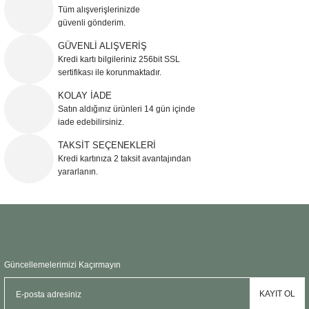
Görüş ve önerileriniz için teşekkür ederiz.
Tüm alışverişlerinizde
güvenli gönderim.
Ürün resmi kalitesiz, bozuk veya görüntülenemiyor.
GÜVENLİ ALIŞVERİŞ
Kredi kartı bilgileriniz 256bit SSL
Ürün açıklamasında eksik bilgiler bulunuyor.
sertifikası ile korunmaktadır.
Ürün bilgilerinde hatalar bulunuyor.
KOLAY İADE
Ürün fiyatı diğer sitelerden daha pahalı.
Satın aldığınız ürünleri 14 gün içinde
Bu ürüne benzer farklı alternatifler olmalı.
iade edebilirsiniz.
TAKSİT SEÇENEKLERİ
Kredi kartınıza 2 taksit avantajından
yararlanın.
Gönder
Güncellemelerimizi Kaçırmayın
KAYIT OL