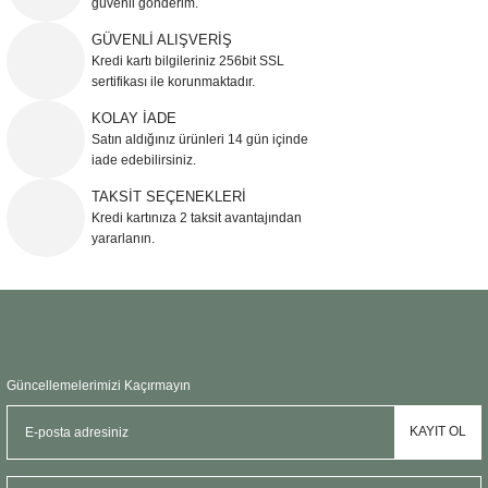
güvenli gönderim.
Ürün resmi kalitesiz, bozuk veya görüntülenemiyor.
GÜVENLİ ALIŞVERİŞ
Kredi kartı bilgileriniz 256bit SSL
Ürün açıklamasında eksik bilgiler bulunuyor.
sertifikası ile korunmaktadır.
Ürün bilgilerinde hatalar bulunuyor.
KOLAY İADE
Ürün fiyatı diğer sitelerden daha pahalı.
Satın aldığınız ürünleri 14 gün içinde
Bu ürüne benzer farklı alternatifler olmalı.
iade edebilirsiniz.
TAKSİT SEÇENEKLERİ
Kredi kartınıza 2 taksit avantajından
yararlanın.
Gönder
Güncellemelerimizi Kaçırmayın
KAYIT OL