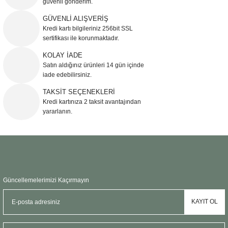
güvenli gönderim.
Ürün resmi kalitesiz, bozuk veya görüntülenemiyor.
GÜVENLİ ALIŞVERİŞ
Kredi kartı bilgileriniz 256bit SSL
Ürün açıklamasında eksik bilgiler bulunuyor.
sertifikası ile korunmaktadır.
Ürün bilgilerinde hatalar bulunuyor.
KOLAY İADE
Ürün fiyatı diğer sitelerden daha pahalı.
Satın aldığınız ürünleri 14 gün içinde
Bu ürüne benzer farklı alternatifler olmalı.
iade edebilirsiniz.
TAKSİT SEÇENEKLERİ
Kredi kartınıza 2 taksit avantajından
yararlanın.
Gönder
Güncellemelerimizi Kaçırmayın
KAYIT OL