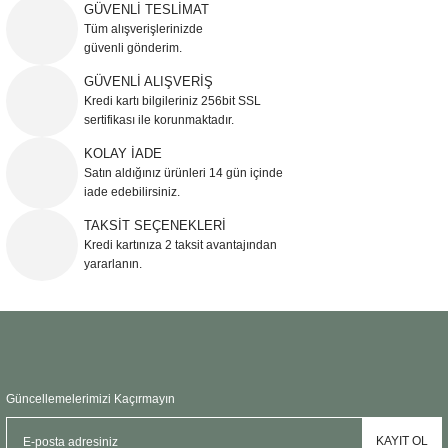
iletebilirsiniz.
GÜVENLİ TESLİMAT
Görüş ve önerileriniz için teşekkür ederiz.
Tüm alışverişlerinizde
güvenli gönderim.
Ürün resmi kalitesiz, bozuk veya görüntülenemiyor.
GÜVENLİ ALIŞVERİŞ
Kredi kartı bilgileriniz 256bit SSL
Ürün açıklamasında eksik bilgiler bulunuyor.
sertifikası ile korunmaktadır.
Ürün bilgilerinde hatalar bulunuyor.
KOLAY İADE
Ürün fiyatı diğer sitelerden daha pahalı.
Satın aldığınız ürünleri 14 gün içinde
Bu ürüne benzer farklı alternatifler olmalı.
iade edebilirsiniz.
TAKSİT SEÇENEKLERİ
Kredi kartınıza 2 taksit avantajından
yararlanın.
Gönder
Güncellemelerimizi Kaçırmayın
KAYIT OL