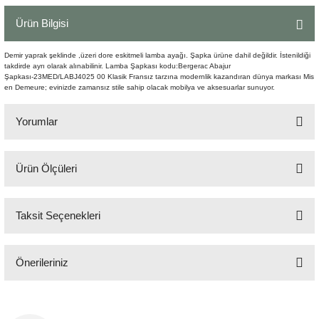
Şömine Aksesuarları
Ürün Bilgisi
Sütun&Kaide
Demir yaprak şeklinde ,üzeri dore eskitmeli lamba ayağı. Şapka ürüne dahil değildir. İstenildiği
takdirde ayrı olarak alınabilinir. Lamba Şapkası kodu:Bergerac Abajur
Şapkası-23MED/LABJ4025 00 Klasik Fransız tarzına modernlik kazandıran dünya markası Mis
Vazo
en Demeure; evinizde zamansız stile sahip olacak mobilya ve aksesuarlar sunuyor.
Yorumlar
Ürün Ölçüleri
Bu ürüne ilk yorumu siz yapın!
H:55 cm 34x27 cm
Taksit Seçenekleri
Yorum Yaz
Önerileriniz
Bu ürünün fiyat bilgisi, resim, ürün açıklamalarında ve diğer konularda
yetersiz gördüğünüz noktaları öneri formunu kullanarak tarafımıza