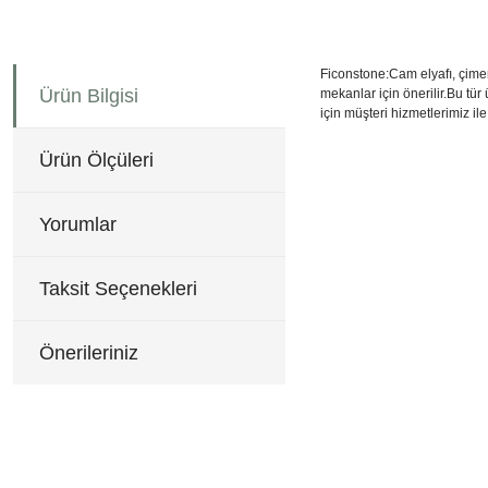
Ficonstone:Cam elyafı, çimen
Ürün Bilgisi
mekanlar için önerilir.Bu tür
için müşteri hizmetlerimiz ile 
41x413,5 cm
Bu ürünün fiyat bilgisi, re
Görüş ve önerileriniz için 
Ürün Ölçüleri
Ürün resmi kalitesiz, b
Yorumlar
Ürün açıklamasında eksi
Ürün bilgilerinde hatala
Taksit Seçenekleri
Ürün fiyatı diğer sitele
Bu ürüne benzer farklı al
Önerileriniz