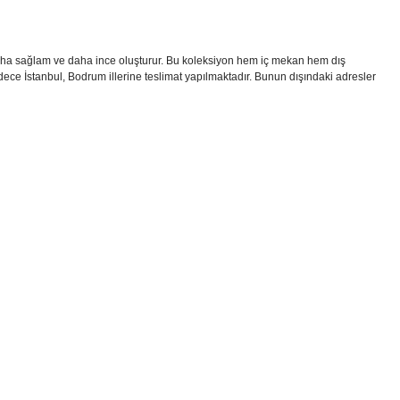
 daha sağlam ve daha ince oluşturur. Bu koleksiyon hem iç mekan hem dış
sadece İstanbul, Bodrum illerine teslimat yapılmaktadır. Bunun dışındaki adresler
i formunu kullanarak tarafımıza iletebilirsiniz.
!