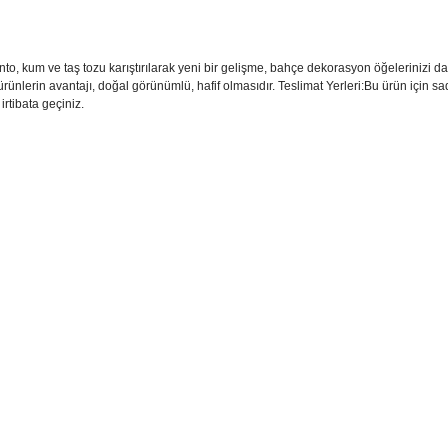
to, kum ve taş tozu karıştırılarak yeni bir gelişme, bahçe dekorasyon öğelerinizi
 ürünlerin avantajı, doğal görünümlü, hafif olmasıdır. Teslimat Yerleri:Bu ürün için 
irtibata geçiniz.
sim, ürün açıklamalarında ve diğer konularda yetersiz gördüğünüz noktaları öner
teşekkür ederiz.
Bu ürüne ilk yorumu siz yapın
ozuk veya görüntülenemiyor.
Yorum Yaz
k bilgiler bulunuyor.
r bulunuyor.
rden daha pahalı.
ternatifler olmalı.
Gönder