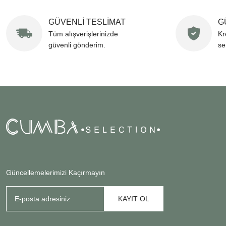
GÜVENLİ TESLİMAT
G
Tüm alışverişlerinizde
Kr
güvenli gönderim.
se
Güncellemelerimizi Kaçırmayın
KAYIT OL