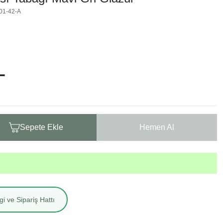
01-42-A
L
Sepete Ekle
Hemen Al
i ve Sipariş Hattı