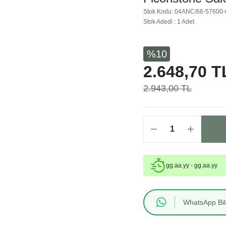
Stok Kodu: 04ANC/66-57600-
Stok Adedi : 1 Adet
%10
2.648,70 T
2.943,00 TL
gg.aa.yy - gg.aa.yy
WhatsApp Bilg