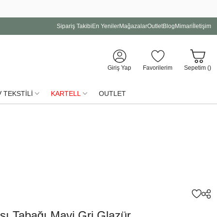
Sipariş Takibi
En Yeniler
Mağazalar
Outlet
Blog
Mimari
İletişim
Giriş Yap
Favorilerim
Sepetim (
)
 TEKSTİLİ
KARTELL
OUTLET
sı Tabağı Mavi Gri Glazür