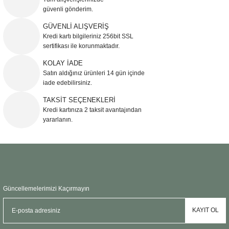
güvenli gönderim.
Ürün resmi kalitesiz, bozuk veya görüntülenemiyor.
GÜVENLİ ALIŞVERİŞ
Kredi kartı bilgileriniz 256bit SSL
Ürün açıklamasında eksik bilgiler bulunuyor.
sertifikası ile korunmaktadır.
Ürün bilgilerinde hatalar bulunuyor.
KOLAY İADE
Ürün fiyatı diğer sitelerden daha pahalı.
Satın aldığınız ürünleri 14 gün içinde
Bu ürüne benzer farklı alternatifler olmalı.
iade edebilirsiniz.
TAKSİT SEÇENEKLERİ
Kredi kartınıza 2 taksit avantajından
yararlanın.
Gönder
Güncellemelerimizi Kaçırmayın
KAYIT OL