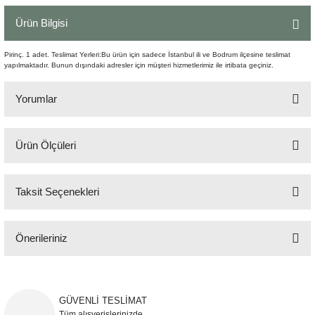
Şömine Aksesuarları
Ürün Bilgisi
Sütun&Kaide
Pirinç. 1 adet. Teslimat Yerleri:Bu ürün için sadece İstanbul ili ve Bodrum ilçesine teslimat
yapılmaktadır. Bunun dışındaki adresler için müşteri hizmetlerimiz ile irtibata geçiniz.
Vazo
Yorumlar
Ürün Ölçüleri
Bu ürüne ilk yorumu siz yapın!
H:188 cm Heykel:20 cm
Taksit Seçenekleri
Yorum Yaz
Önerileriniz
Bu ürünün fiyat bilgisi, resim, ürün açıklamalarında ve diğer konularda
yetersiz gördüğünüz noktaları öneri formunu kullanarak tarafımıza
iletebilirsiniz.
GÜVENLİ TESLİMAT
Görüş ve önerileriniz için teşekkür ederiz.
Tüm alışverişlerinizde