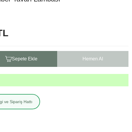
TL
Sepete Ekle
Hemen Al
i ve Sipariş Hattı