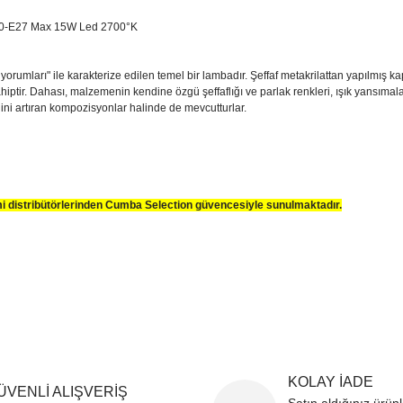
40-E27 Max 15W Led 2700°K
li yorumları" ile karakterize edilen temel bir lambadır. Şeffaf metakrilattan yapılmış 
ahiptir. Dahası, malzemenin kendine özgü şeffaflığı ve parlak renkleri, ışık yansıma
liğini artıran kompozisyonlar halinde de mevcutturlar.
smi distribütörlerinden Cumba Selection güvencesiyle sunulmaktadır.
sim, ürün açıklamalarında ve diğer konularda yetersiz gördüğünüz noktaları öner
teşekkür ederiz.
Bu ürüne ilk yorumu siz yapın
ozuk veya görüntülenemiyor.
Yorum Yaz
k bilgiler bulunuyor.
r bulunuyor.
rden daha pahalı.
KOLAY İADE
ternatifler olmalı.
ÜVENLİ ALIŞVERİŞ