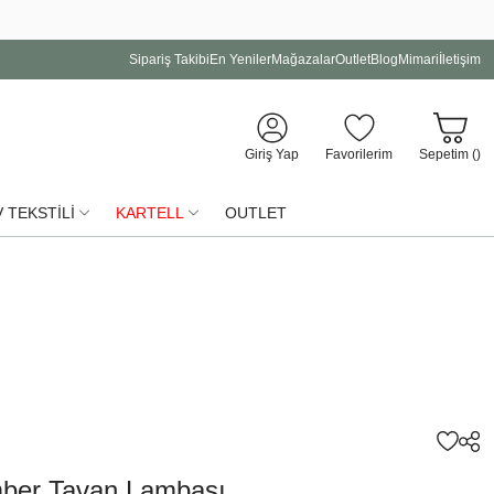
Sipariş Takibi
En Yeniler
Mağazalar
Outlet
Blog
Mimari
İletişim
Giriş Yap
Favorilerim
Sepetim (
)
 TEKSTİLİ
KARTELL
OUTLET
mber Tavan Lambası