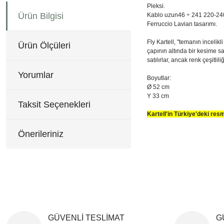
Pleksi.
Ürün Bilgisi
Kablo uzun46 ÷ 241 220-2
Ferruccio Lavian tasarımı.
Fly Kartell, "temanın incelik
Ürün Ölçüleri
çapının altında bir kesime s
satılırlar, ancak renk çeşitli
Yorumlar
Boyutlar:
Ø 52 cm
Y 33 cm
Taksit Seçenekleri
Kartell'in Türkiye'deki re
Ø 52 cm
Bu ürünün fiyat bilgisi, re
Y 33 cm
Önerileriniz
Görüş ve önerileriniz için 
Ürün resmi kalitesiz, b
Ürün açıklamasında eksi
Ürün bilgilerinde hatala
Ürün fiyatı diğer sitele
Bu ürüne benzer farklı al
GÜVENLİ TESLİMAT
G