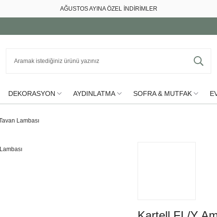
AĞUSTOS AYINA ÖZEL İNDİRİMLER
DEKORASYON
AYDINLATMA
SOFRA & MUTFAK
EV
 Tavan Lambası
Kartell FL/Y A