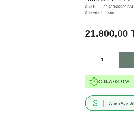
Stok Kodu: 23KAR/09030/AM
Stok Adedi : 1 Adet
21.800,00 
gg.aa.yy - gg.aa.yy
WhatsApp Bilg