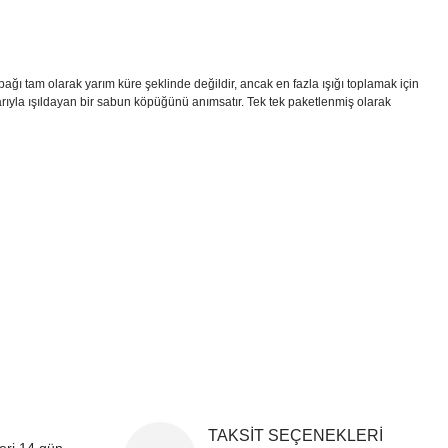
kapağı tam olarak yarım küre şeklinde değildir, ancak en fazla ışığı toplamak için
larıyla ışıldayan bir sabun köpüğünü anımsatır. Tek tek paketlenmiş olarak
i formunu kullanarak tarafımıza iletebilirsiniz.
!
TAKSİT SEÇENEKLERİ