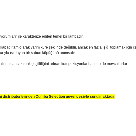
i yorumları" ile karakterize edilen temel bir lambadır.
 kapağı tam olarak yarım küre şeklinde değildir, ancak en fazla ışığı toplamak için 
larıyla ışıldayan bir sabun köpüğünü anımsatır.
tılırlar, ancak renk çeşitliliğini artıran kompozisyonlar halinde de mevcutturlar.
smi distribütörlerinden Cumba Selection güvencesiyle sunulmaktadır.
sim, ürün açıklamalarında ve diğer konularda yetersiz gördüğünüz noktaları öner
teşekkür ederiz.
Bu ürüne ilk yorumu siz yapın
ozuk veya görüntülenemiyor.
Yorum Yaz
k bilgiler bulunuyor.