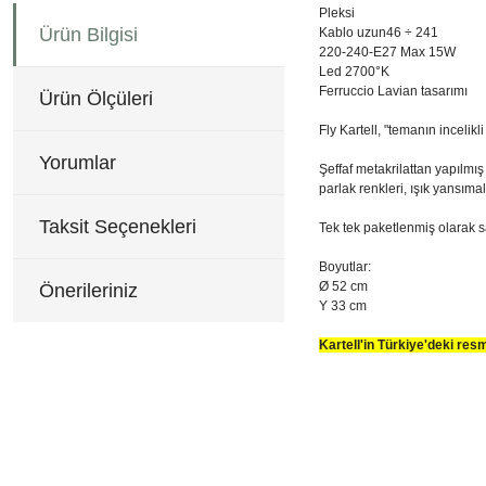
Pleksi
Ürün Bilgisi
Kablo uzun46 ÷ 241
220-240-E27 Max 15W
Led 2700°K
Ferruccio Lavian tasarımı
Ürün Ölçüleri
Fly Kartell, "temanın incelikl
Yorumlar
Şeffaf metakrilattan yapılmış
parlak renkleri, ışık yansıma
Taksit Seçenekleri
Tek tek paketlenmiş olarak sa
Boyutlar:
Ø 52 cm
Önerileriniz
Y 33 cm
Kartell'in Türkiye'deki re
Ø 52 cm
Bu ürünün fiyat bilgisi, re
Y 33 cm
Görüş ve önerileriniz için 
Ürün resmi kalitesiz, b
Ürün açıklamasında eksi