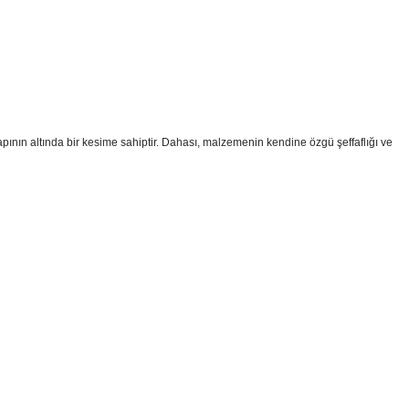
çapının altında bir kesime sahiptir. Dahası, malzemenin kendine özgü şeffaflığı ve
i formunu kullanarak tarafımıza iletebilirsiniz.
!