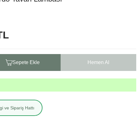
TL
Sepete Ekle
Hemen Al
i ve Sipariş Hattı