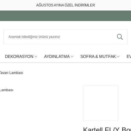
AĞUSTOS AYINA ÖZEL İNDİRİMLER
DEKORASYON
AYDINLATMA
SOFRA & MUTFAK
EV
 Tavan Lambası
Kartell FL/Y B