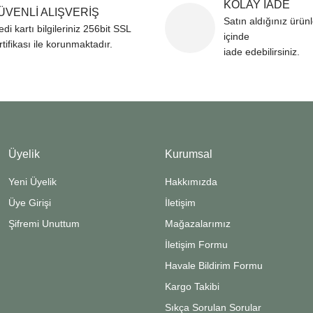
KOLAY İADE
r bulunuyor.
ÜVENLİ ALIŞVERİŞ
Satın aldığınız ürün
edi kartı bilgileriniz 256bit SSL
rden daha pahalı.
içinde
rtifikası ile korunmaktadır.
ternatifler olmalı.
iade edebilirsiniz.
Gönder
Üyelik
Kurumsal
Yeni Üyelik
Hakkımızda
Üye Girişi
İletişim
Şifremi Unuttum
Mağazalarımız
İletişim Formu
Havale Bildirim Formu
Kargo Takibi
Sıkça Sorulan Sorular