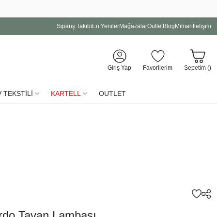
Sipariş Takibi
En Yeniler
Mağazalar
Outlet
Blog
Mimari
İletişim
Giriş Yap
Favorilerim
Sepetim (
)
 TEKSTİLİ
KARTELL
OUTLET
ordo Tavan Lambası