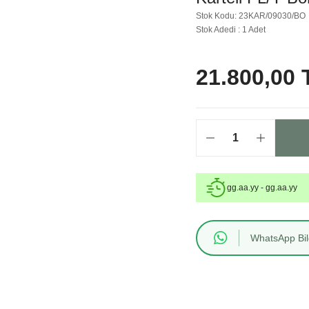
Stok Kodu: 23KAR/09030/BO
Stok Adedi : 1 Adet
21.800,00 
gg.aa.yy - gg.aa.yy
WhatsApp Bilg