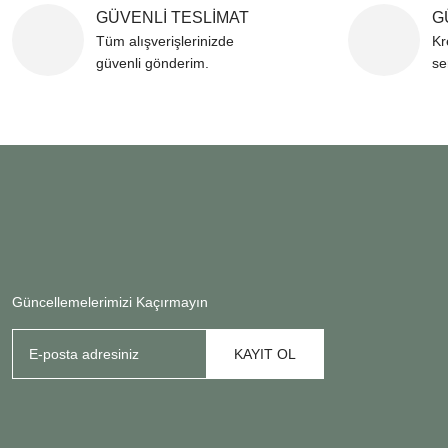
Ürün bilgilerinde hatala
GÜVENLİ TESLİMAT
G
Tüm alışverişlerinizde
Kr
Ürün fiyatı diğer sitele
güvenli gönderim.
se
Bu ürüne benzer farklı al
Güncellemelerimizi Kaçırmayın
KAYIT OL