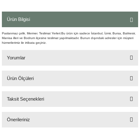
Şömine Aksesuarları
Ürün Bilgisi
Sütun&Kaide
Paslanmaz çelik. Mermer. Teslimat Yerleri:Bu ürün için sadece İstanbul, İzmir, Bursa, Balıkesir,
Vazo
Manisa illeri ve Bodrum ilçesine teslimat yapılmaktadır. Bunun dışındaki adresler için müşteri
hizmetlerimiz ile irtibata geçiniz.
Yorumlar
Ürün Ölçüleri
Bu ürüne ilk yorumu siz yapın!
Q:80 cm H:25 cm
Taksit Seçenekleri
Yorum Yaz
Önerileriniz
Bu ürünün fiyat bilgisi, resim, ürün açıklamalarında ve diğer konularda