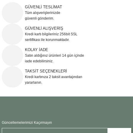
yetersiz gördüğünüz noktaları öneri formunu kullanarak tarafımıza
iletebilirsiniz.
GÜVENLİ TESLİMAT
Görüş ve önerileriniz için teşekkür ederiz.
Tüm alışverişlerinizde
güvenli gönderim.
Ürün resmi kalitesiz, bozuk veya görüntülenemiyor.
GÜVENLİ ALIŞVERİŞ
Kredi kartı bilgileriniz 256bit SSL
Ürün açıklamasında eksik bilgiler bulunuyor.
sertifikası ile korunmaktadır.
Ürün bilgilerinde hatalar bulunuyor.
KOLAY İADE
Ürün fiyatı diğer sitelerden daha pahalı.
Satın aldığınız ürünleri 14 gün içinde
Bu ürüne benzer farklı alternatifler olmalı.
iade edebilirsiniz.
TAKSİT SEÇENEKLERİ
Kredi kartınıza 2 taksit avantajından
yararlanın.
Gönder
Güncellemelerimizi Kaçırmayın