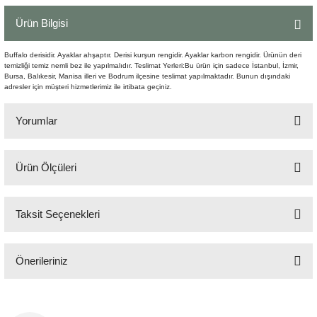
Şömine Aksesuarları
Ürün Bilgisi
Sütun&Kaide
Buffalo derisidir. Ayaklar ahşaptır. Derisi kurşun rengidir. Ayaklar karbon rengidir. Ürünün deri
temizliği temiz nemli bez ile yapılmalıdır. Teslimat Yerleri:Bu ürün için sadece İstanbul, İzmir,
Bursa, Balıkesir, Manisa illeri ve Bodrum ilçesine teslimat yapılmaktadır. Bunun dışındaki
Vazo
adresler için müşteri hizmetlerimiz ile irtibata geçiniz.
Yorumlar
Ürün Ölçüleri
Bu ürüne ilk yorumu siz yapın!
Gen:65cm Der:75cm Yüks: 106cm Oturma Yüks: 52cm Kolçak Yüks: 73cm
Taksit Seçenekleri
Yorum Yaz
Önerileriniz
Bu ürünün fiyat bilgisi, resim, ürün açıklamalarında ve diğer konularda
yetersiz gördüğünüz noktaları öneri formunu kullanarak tarafımıza