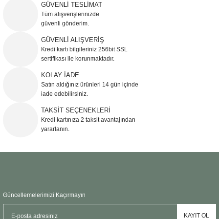
iletebilirsiniz.
GÜVENLİ TESLİMAT
Görüş ve önerileriniz için teşekkür ederiz.
Tüm alışverişlerinizde
güvenli gönderim.
Ürün resmi kalitesiz, bozuk veya görüntülenemiyor.
GÜVENLİ ALIŞVERİŞ
Kredi kartı bilgileriniz 256bit SSL
Ürün açıklamasında eksik bilgiler bulunuyor.
sertifikası ile korunmaktadır.
Ürün bilgilerinde hatalar bulunuyor.
KOLAY İADE
Ürün fiyatı diğer sitelerden daha pahalı.
Satın aldığınız ürünleri 14 gün içinde
Bu ürüne benzer farklı alternatifler olmalı.
iade edebilirsiniz.
TAKSİT SEÇENEKLERİ
Kredi kartınıza 2 taksit avantajından
yararlanın.
Gönder
Güncellemelerimizi Kaçırmayın
KAYIT OL