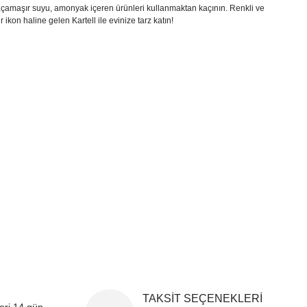
ar ,çamaşır suyu, amonyak içeren ürünleri kullanmaktan kaçının. Renkli ve
r ikon haline gelen Kartell ile evinize tarz katın!
i formunu kullanarak tarafımıza iletebilirsiniz.
!
TAKSİT SEÇENEKLERİ