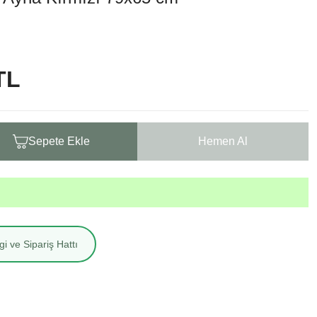
TL
Sepete Ekle
Hemen Al
i ve Sipariş Hattı