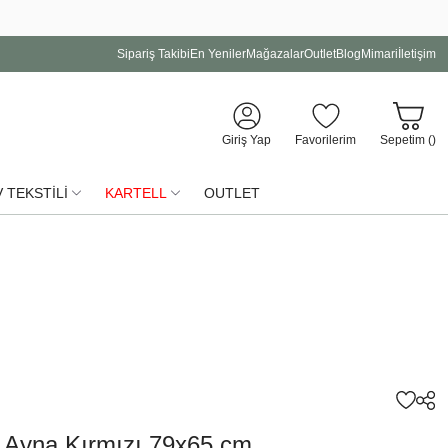
Sipariş Takibi
En Yeniler
Mağazalar
Outlet
Blog
Mimari
İletişim
Giriş Yap
Favorilerim
Sepetim (
)
 TEKSTİLİ
KARTELL
OUTLET
 Ayna Kırmızı 79x65 cm