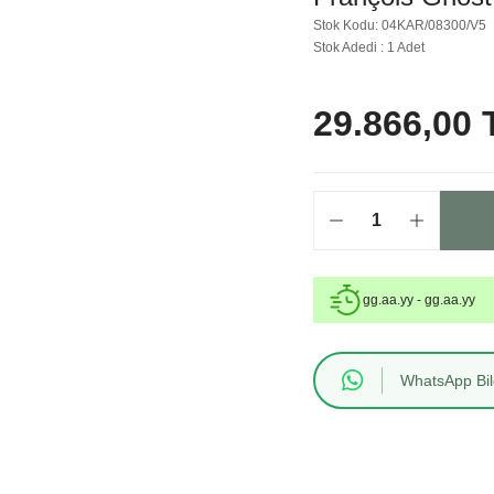
Stok Kodu: 04KAR/08300/V5
Stok Adedi : 1 Adet
29.866,00 
gg.aa.yy - gg.aa.yy
WhatsApp Bilg