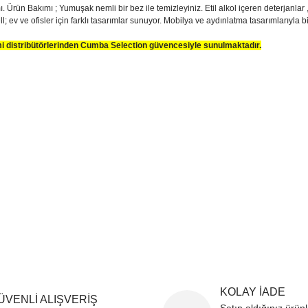
mı. Ürün Bakımı ; Yumuşak nemli bir bez ile temizleyiniz. Etil alkol içeren deterjanl
l; ev ve ofisler için farklı tasarımlar sunuyor. Mobilya ve aydınlatma tasarımlarıyla bi
smi distribütörlerinden Cumba Selection güvencesiyle sunulmaktadır.
sim, ürün açıklamalarında ve diğer konularda yetersiz gördüğünüz noktaları öner
teşekkür ederiz.
Bu ürüne ilk yorumu siz yapın
ozuk veya görüntülenemiyor.
Yorum Yaz
k bilgiler bulunuyor.
r bulunuyor.
rden daha pahalı.
ternatifler olmalı.
Gönder
KOLAY İADE
ÜVENLİ ALIŞVERİŞ