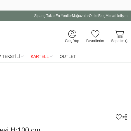
Sipariş Takibi
En Yeniler
Mağazalar
Outlet
Blog
Mimari
İletişim
Giriş Yap
Favorilerim
Sepetim (
)
 TEKSTİLİ
KARTELL
OUTLET
esi H:100 cm