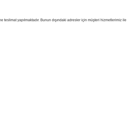
ine teslimat yapılmaktadır. Bunun dışındaki adresler için müşteri hizmetlerimiz ile
i formunu kullanarak tarafımıza iletebilirsiniz.
!