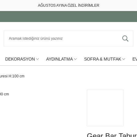
AĞUSTOS AYINA ÖZEL İNDİRİMLER
DEKORASYON
AYDINLATMA
SOFRA & MUTFAK
EV
uresi H:100 cm
Gear Bar Tabur