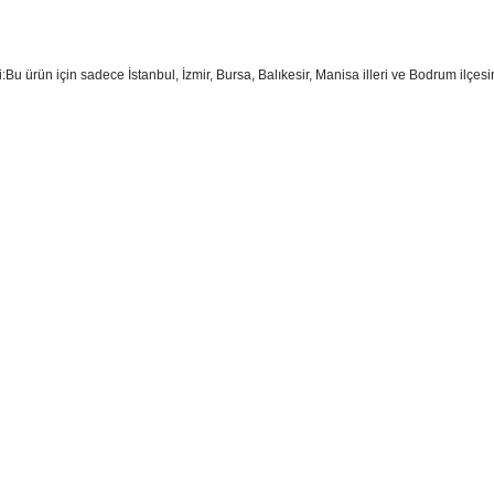
i:Bu ürün için sadece İstanbul, İzmir, Bursa, Balıkesir, Manisa illeri ve Bodrum ilçes
sim, ürün açıklamalarında ve diğer konularda yetersiz gördüğünüz noktaları öner
teşekkür ederiz.
Bu ürüne ilk yorumu siz yapın
ozuk veya görüntülenemiyor.
Yorum Yaz
k bilgiler bulunuyor.
r bulunuyor.
rden daha pahalı.
ternatifler olmalı.
Gönder