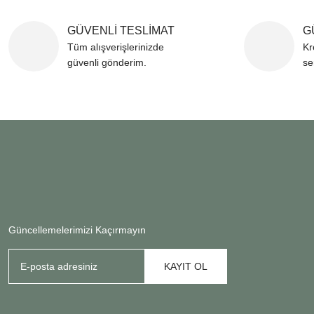
GÜVENLİ TESLİMAT
G
Tüm alışverişlerinizde
Kr
güvenli gönderim.
se
Güncellemelerimizi Kaçırmayın
KAYIT OL