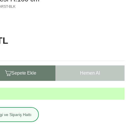
BARST-BLK
TL
Sepete Ekle
Hemen Al
i ve Sipariş Hattı