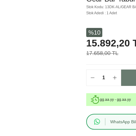
Stok Kodu: 13DK-AL/GEAR 
Stok Adedi : 1 Adet
%10
15.892,20 
17.658,00 TL
gg.aa.yy - gg.aa.yy
WhatsApp Bilg