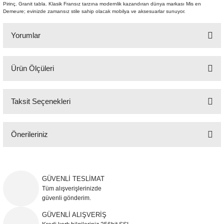
Pirinç. Granit tabla. Klasik Fransız tarzına modernlik kazandıran dünya markası Mis en
Şömine Aksesuarları
Demeure; evinizde zamansız stile sahip olacak mobilya ve aksesuarlar sunuyor.
Sütun&Kaide
Yorumlar
Vazo
Ürün Ölçüleri
Bu ürüne ilk yorumu siz yapın!
51x51 cm H:69 cm
Taksit Seçenekleri
Yorum Yaz
Önerileriniz
Bu ürünün fiyat bilgisi, resim, ürün açıklamalarında ve diğer konularda
yetersiz gördüğünüz noktaları öneri formunu kullanarak tarafımıza
iletebilirsiniz.
GÜVENLİ TESLİMAT
Görüş ve önerileriniz için teşekkür ederiz.
Tüm alışverişlerinizde
güvenli gönderim.
Ürün resmi kalitesiz, bozuk veya görüntülenemiyor.
GÜVENLİ ALIŞVERİŞ