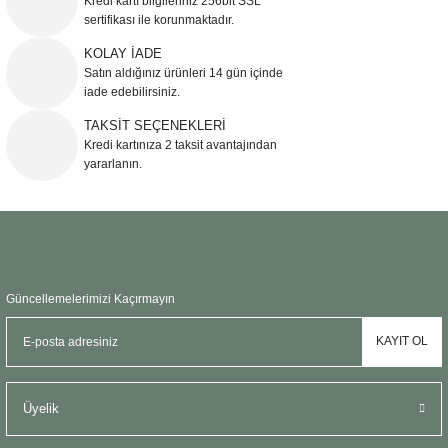
Kredi kartı bilgileriniz 256bit SSL
Ürün açıklamasında eksik bilgiler bulunuyor.
sertifikası ile korunmaktadır.
Ürün bilgilerinde hatalar bulunuyor.
KOLAY İADE
Ürün fiyatı diğer sitelerden daha pahalı.
Satın aldığınız ürünleri 14 gün içinde
Bu ürüne benzer farklı alternatifler olmalı.
iade edebilirsiniz.
TAKSİT SEÇENEKLERİ
Kredi kartınıza 2 taksit avantajından
yararlanın.
Gönder
Güncellemelerimizi Kaçırmayın
KAYIT OL
Üyelik